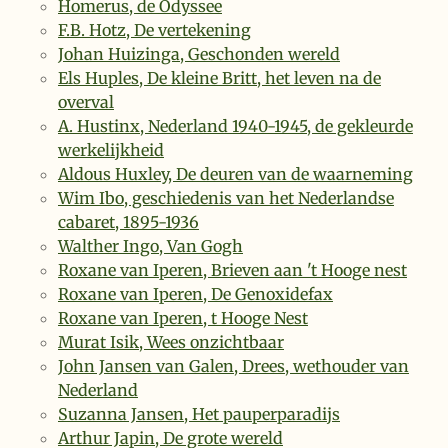
Homerus, de Odyssee
F.B. Hotz, De vertekening
Johan Huizinga, Geschonden wereld
Els Huples, De kleine Britt, het leven na de
overval
A. Hustinx, Nederland 1940-1945, de gekleurde
werkelijkheid
Aldous Huxley, De deuren van de waarneming
Wim Ibo, geschiedenis van het Nederlandse
cabaret, 1895-1936
Walther Ingo, Van Gogh
Roxane van Iperen, Brieven aan 't Hooge nest
Roxane van Iperen, De Genoxidefax
Roxane van Iperen, t Hooge Nest
Murat Isik, Wees onzichtbaar
John Jansen van Galen, Drees, wethouder van
Nederland
Suzanna Jansen, Het pauperparadijs
Arthur Japin, De grote wereld