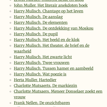
John Muller, Het literair anekdoten boek
Harry Mulisch, Chantage op het leven
Harry Mulisch, De aanslag
Harry Mulisch, De elementen
Harry Mulisch, De ontdekking van Moskou
Harry Mulisch, De pupil
Harry Mulisch, Het beeld en de klok
Harry Mulisch, Het theater, de brief en de
waarheid
Harry Mulisch, Het zwarte licht
Harry Mulisch, Twee vrouwen
Harry Mulisch, Tussen hamer en aambeeld
Harry Mulisch, Wat poezie is
Herta Muller, Hartedier
Charlotte Mutsaerts, De markiezin
Charlotte Mutsaers, Meneer Donselaer zoekt een
vrouw
Frank Nellen, De onzichtbaren