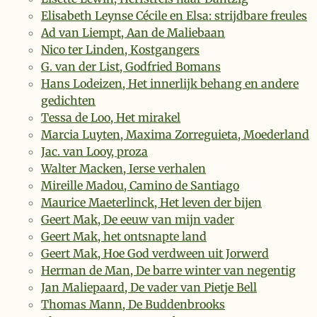
Elisabeth Leynse Cécile en Elsa: strijdbare freules
Ad van Liempt, Aan de Maliebaan
Nico ter Linden, Kostgangers
G. van der List, Godfried Bomans
Hans Lodeizen, Het innerlijk behang en andere
gedichten
Tessa de Loo, Het mirakel
Marcia Luyten, Maxima Zorreguieta, Moederland
Jac. van Looy, proza
Walter Macken, Ierse verhalen
Mireille Madou, Camino de Santiago
Maurice Maeterlinck, Het leven der bijen
Geert Mak, De eeuw van mijn vader
Geert Mak, het ontsnapte land
Geert Mak, Hoe God verdween uit Jorwerd
Herman de Man, De barre winter van negentig
Jan Maliepaard, De vader van Pietje Bell
Thomas Mann, De Buddenbrooks