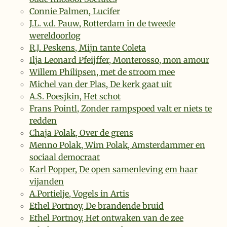
Connie Palmen, Lucifer
J.L. v.d. Pauw, Rotterdam in de tweede
wereldoorlog
R.J. Peskens, Mijn tante Coleta
Ilja Leonard Pfeijffer, Monterosso, mon amour
Willem Philipsen, met de stroom mee
Michel van der Plas, De kerk gaat uit
A.S. Poesjkin, Het schot
Frans Pointl, Zonder rampspoed valt er niets te
redden
Chaja Polak, Over de grens
Menno Polak, Wim Polak, Amsterdammer en
sociaal democraat
Karl Popper, De open samenleving em haar
vijanden
A.Portielje, Vogels in Artis
Ethel Portnoy, De brandende bruid
Ethel Portnoy, Het ontwaken van de zee