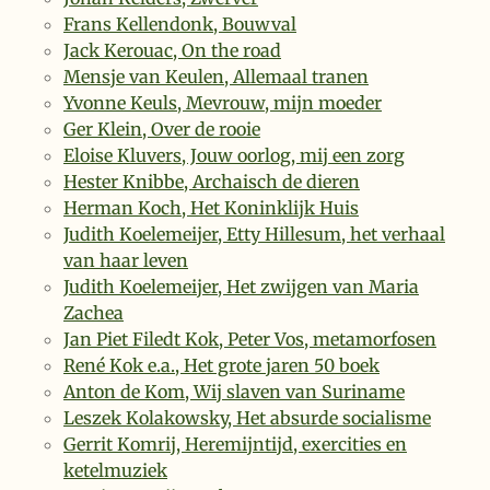
Frans Kellendonk, Bouwval
Jack Kerouac, On the road
Mensje van Keulen, Allemaal tranen
Yvonne Keuls, Mevrouw, mijn moeder
Ger Klein, Over de rooie
Eloise Kluvers, Jouw oorlog, mij een zorg
Hester Knibbe, Archaisch de dieren
Herman Koch, Het Koninklijk Huis
Judith Koelemeijer, Etty Hillesum, het verhaal
van haar leven
Judith Koelemeijer, Het zwijgen van Maria
Zachea
Jan Piet Filedt Kok, Peter Vos, metamorfosen
René Kok e.a., Het grote jaren 50 boek
Anton de Kom, Wij slaven van Suriname
Leszek Kolakowsky, Het absurde socialisme
Gerrit Komrij, Heremijntijd, exercities en
ketelmuziek