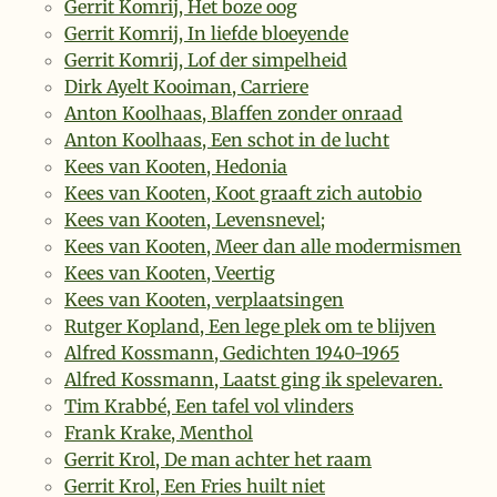
Gerrit Komrij, Het boze oog
Gerrit Komrij, In liefde bloeyende
Gerrit Komrij, Lof der simpelheid
Dirk Ayelt Kooiman, Carriere
Anton Koolhaas, Blaffen zonder onraad
Anton Koolhaas, Een schot in de lucht
Kees van Kooten, Hedonia
Kees van Kooten, Koot graaft zich autobio
Kees van Kooten, Levensnevel;
Kees van Kooten, Meer dan alle modermismen
Kees van Kooten, Veertig
Kees van Kooten, verplaatsingen
Rutger Kopland, Een lege plek om te blijven
Alfred Kossmann, Gedichten 1940-1965
Alfred Kossmann, Laatst ging ik spelevaren.
Tim Krabbé, Een tafel vol vlinders
Frank Krake, Menthol
Gerrit Krol, De man achter het raam
Gerrit Krol, Een Fries huilt niet