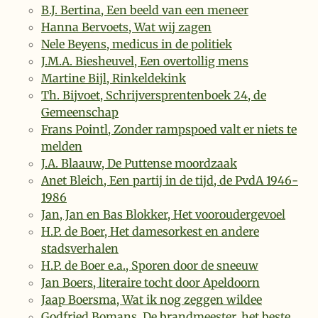
B.J. Bertina, Een beeld van een meneer
Hanna Bervoets, Wat wij zagen
Nele Beyens, medicus in de politiek
J.M.A. Biesheuvel, Een overtollig mens
Martine Bijl, Rinkeldekink
Th. Bijvoet, Schrijversprentenboek 24, de
Gemeenschap
Frans Pointl, Zonder rampspoed valt er niets te
melden
J.A. Blaauw, De Puttense moordzaak
Anet Bleich, Een partij in de tijd, de PvdA 1946-
1986
Jan, Jan en Bas Blokker, Het vooroudergevoel
H.P. de Boer, Het damesorkest en andere
stadsverhalen
H.P. de Boer e.a., Sporen door de sneeuw
Jan Boers, literaire tocht door Apeldoorn
Jaap Boersma, Wat ik nog zeggen wildee
Godfried Bomans, De brandmeester, het beste