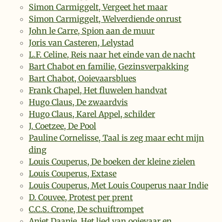
Simon Carmiggelt, Vergeet het maar
Simon Carmiggelt, Welverdiende onrust
John le Carre, Spion aan de muur
Joris van Casteren, Lelystad
L.F. Celine, Reis naar het einde van de nacht
Bart Chabot en familie, Gezinsverpakking
Bart Chabot, Ooievaarsblues
Frank Chapel, Het fluwelen handvat
Hugo Claus, De zwaardvis
Hugo Claus, Karel Appel, schilder
J. Coetzee, De Pool
Pauline Cornelisse, Taal is zeg maar echt mijn
ding
Louis Couperus, De boeken der kleine zielen
Louis Couperus, Extase
Louis Couperus, Met Louis Couperus naar Indie
D. Couvee, Protest per prent
C.C.S. Crone, De schuiftrompet
Anjet Daanje, Het lied van ooievaar en