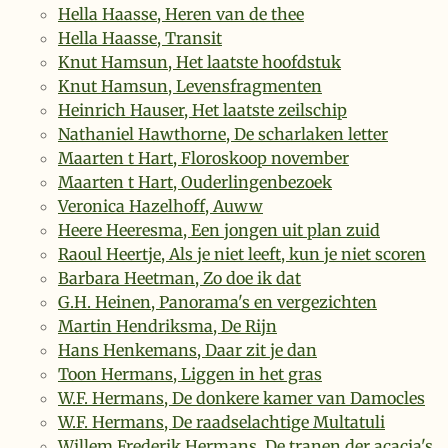
Hella Haasse, Heren van de thee
Hella Haasse, Transit
Knut Hamsun, Het laatste hoofdstuk
Knut Hamsun, Levensfragmenten
Heinrich Hauser, Het laatste zeilschip
Nathaniel Hawthorne, De scharlaken letter
Maarten t Hart, Floroskoop november
Maarten t Hart, Ouderlingenbezoek
Veronica Hazelhoff, Auww
Heere Heeresma, Een jongen uit plan zuid
Raoul Heertje, Als je niet leeft, kun je niet scoren
Barbara Heetman, Zo doe ik dat
G.H. Heinen, Panorama's en vergezichten
Martin Hendriksma, De Rijn
Hans Henkemans, Daar zit je dan
Toon Hermans, Liggen in het gras
W.F. Hermans, De donkere kamer van Damocles
W.F. Hermans, De raadselachtige Multatuli
Willem Frederik Hermans, De tranen der acacia's