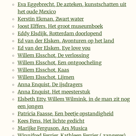
Eva Eggebrecht, De azteken, kunstschatten uit
het oude Mexico
Kerstin Ekman, Zwart water
Joost Elffers, Het groot museumboek
Eddy Elsdijk, Rotterdam doorlopend
Ed van der Elsken, Avonturen op het land
Ed van der Elsken, Eye love you
Willem Elsschot, De verlossing
Willem Elsschot, Een ontgoocheling
Willem Elsschot, Kaas
Willem Elsschot, Lijmen
Anna Enquist, De ijsdragers
Anna Enquist, Het meesterstuk
Elsbeth Etty, Willem Wilmink, in de man zit nog
een jongen
Patricia Faasse, Een beetje opstandigheid
Kees Fens, Het lichte gedicht
Marijke Ferguson, Ars Musica
Winnifred Ferrier, Kathleen Ferrier ( zangeres)