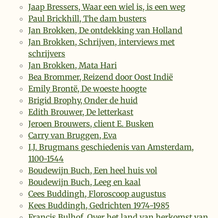
Jaap Bressers, Waar een wiel is, is een weg
Paul Brickhill, The dam busters
Jan Brokken, De ontdekking van Holland
Jan Brokken, Schrijven, interviews met
schrijvers
Jan Brokken, Mata Hari
Bea Brommer, Reizend door Oost Indië
Emily Brontë, De woeste hoogte
Brigid Brophy, Onder de huid
Edith Brouwer, De letterkast
Jeroen Brouwers, client E. Busken
Carry van Bruggen, Eva
I.J. Brugmans geschiedenis van Amsterdam,
1100-1544
Boudewijn Buch, Een heel huis vol
Boudewijn Buch, Leeg en kaal
Cees Buddingh, Floroscoop augustus
Kees Buddingh, Gedrichten 1974-1985
Francis Bulhof, Over het land van herkomst van