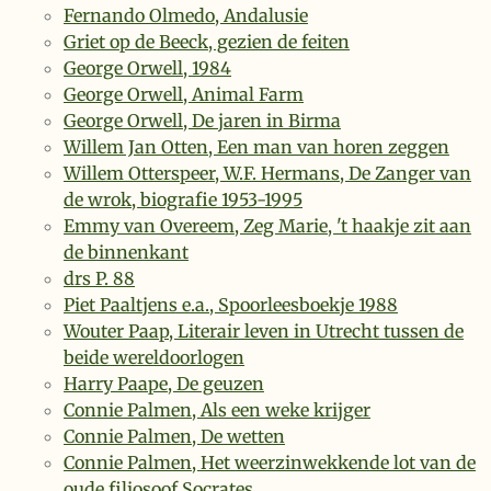
Fernando Olmedo, Andalusie
Griet op de Beeck, gezien de feiten
George Orwell, 1984
George Orwell, Animal Farm
George Orwell, De jaren in Birma
Willem Jan Otten, Een man van horen zeggen
Willem Otterspeer, W.F. Hermans, De Zanger van
de wrok, biografie 1953-1995
Emmy van Overeem, Zeg Marie, 't haakje zit aan
de binnenkant
drs P. 88
Piet Paaltjens e.a., Spoorleesboekje 1988
Wouter Paap, Literair leven in Utrecht tussen de
beide wereldoorlogen
Harry Paape, De geuzen
Connie Palmen, Als een weke krijger
Connie Palmen, De wetten
Connie Palmen, Het weerzinwekkende lot van de
oude filiosoof Socrates