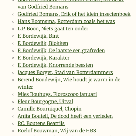
van Godfried Bomans
Godfried Bomans, Erik of het klein insectenboek
Hans Boomsma, Rotterdam zoals het was
L.P. Boon, Niets gaat ten onder
F. Bordewijk, Bint
F. Bordewijk, Blokken
F. Bordewijk, De laatste eer, grafreden
F. Bordewijk, Karakter
F. Bordewijk, Knorrende beesten
Jacques Borger, Stad van Rotterdammers
Berend Boudewijn, Wie houdt je warm in de
winter
Mies Bouhuys, Floroscoop januari
Fleur Bourgogne, Uitval
Camille Bourniquel, Chopin
Anita Boutell, De dood heeft een verleden
P.C. Boutens Beatrijs
Roelof Bouwman, Wij van de HBS