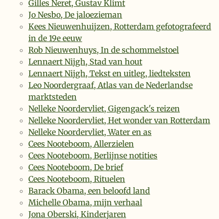
Gilles Neret, Gustav Klimt
Jo Nesbo, De jaloezieman
Kees Nieuwenhuijzen, Rotterdam gefotografeerd
in de 19e eeuw
Rob Nieuwenhuys, In de schommelstoel
Lennaert Nijgh, Stad van hout
Lennaert Nijgh, Tekst en uitleg, liedteksten
Leo Noordergraaf, Atlas van de Nederlandse
marktsteden
Nelleke Noordervliet, Gigengack's reizen
Nelleke Noordervliet, Het wonder van Rotterdam
Nelleke Noordervliet, Water en as
Cees Nooteboom, Allerzielen
Cees Nooteboom, Berlijnse notities
Cees Nooteboom, De brief
Cees Nooteboom, Rituelen
Barack Obama, een beloofd land
Michelle Obama, mijn verhaal
Jona Oberski, Kinderjaren