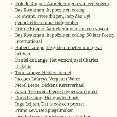
Erik de Kuijper, Aantekeningen van een voyeur
Bas Kwakman, In poezie en oorlog
De Kwant, Twee dingen, Joop den Uyl
geportretteerd door tijdgenoten
Eric de Kuyper, Aantekeningen van een voyeur
Bas Kwakman, In poëzie en oorlog, 50 jaar Poetry
International
Hubert Lampo, De goden moeten hun getal
hebben
Daniel de Lange, Het verschijnsel Charles
Dickens
Tom Lanoye, Heldere hemel
Jacques Laureys, Vergeten Water
Merel Leene, Dickens Kerstverhaal
A. van Leeuwen, Pierre Cuypers, architect
Doris Lessing, Het gouden boek
Inge Leijten, Dat is ook een portret
Primo Levi, De Spiegelmaker
Lisette Lewin, Herfstreis naar Dantzig