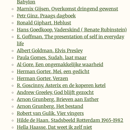
Babylon
Marnix Gijsen, Overkomst dringend gewenst
Petr Ginz, Praags dagboek
Ronald Giphart, Heblust
Hans Goedkoop, Vaderskind ( Renate Rubinstein)
E. Goffman, The presentation of self in everyday
life
Albert Goldman, Elvis Presley
Paula Gomes, Sudah, laat maar
Al Gore, Een ongemakkelijke waarheid
Herman Gorter, Mei, een gedicht
Herman Gorter, Verzen
R. Goscinny, Asterix en de koperen ketel
Andrew Greeley, God blijft gezocht
Arnon Grunberg, Brieven aan Esther
Arnon Grunberg, Het bestand
Robert van Gulik, Vier vingers
Hilde de Haan, Stadsbeeld Rotterdam 1965-1982
Hella Haasse, Dat weet ik zelf niet