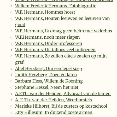
Willem Frederik Hermans, Fotobiografie
W.F. Hermans, Hommes hoest
W.F. Hermans, Houten leeuwen en leeuwen van
goud
W.F. Hermans, Ik draag geen helm met vederbos
W.F.Hermans, nooit meer slapen
W.F. Hermans, Onder professoren
W.F. Hermans, Uit talloos veel miljoenen
W.F. Hermans, Ze zullen eikels zaaien op mijn
graf
Abel Herzberg, Om een lepel soep
Judith Herzberg, Doen en laten
Barbara Hess, Willem de Kooning
Stephane Hessel, Neem het niet
A.F.Th. van der Heijden, Advocaat van de hanen
A. F. Th. van der Heijden, Weerborstels
Marieke Hilhorst, Bij de zusters op kostschool
Etty Hillesum, In duizend zoete armen