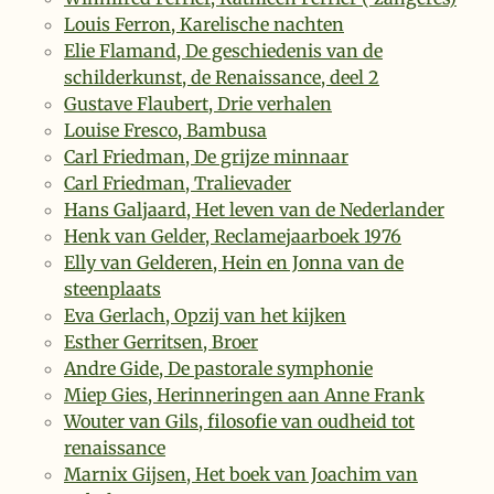
Louis Ferron, Karelische nachten
Elie Flamand, De geschiedenis van de
schilderkunst, de Renaissance, deel 2
Gustave Flaubert, Drie verhalen
Louise Fresco, Bambusa
Carl Friedman, De grijze minnaar
Carl Friedman, Tralievader
Hans Galjaard, Het leven van de Nederlander
Henk van Gelder, Reclamejaarboek 1976
Elly van Gelderen, Hein en Jonna van de
steenplaats
Eva Gerlach, Opzij van het kijken
Esther Gerritsen, Broer
Andre Gide, De pastorale symphonie
Miep Gies, Herinneringen aan Anne Frank
Wouter van Gils, filosofie van oudheid tot
renaissance
Marnix Gijsen, Het boek van Joachim van