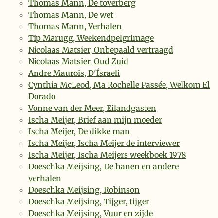
Thomas Mann, De toverberg
Thomas Mann, De wet
Thomas Mann, Verhalen
Tip Marugg, Weekendpelgrimage
Nicolaas Matsier, Onbepaald vertraagd
Nicolaas Matsier, Oud Zuid
Andre Maurois, D'Ísraeli
Cynthia McLeod, Ma Rochelle Passée, Welkom El
Dorado
Vonne van der Meer, Eilandgasten
Ischa Meijer, Brief aan mijn moeder
Ischa Meijer, De dikke man
Ischa Meijer, Ischa Meijer de interviewer
Ischa Meijer, Ischa Meijers weekboek 1978
Doeschka Meijsing, De hanen en andere
verhalen
Doeschka Meijsing, Robinson
Doeschka Meijsing, Tijger, tijger
Doeschka Meijsing, Vuur en zijde