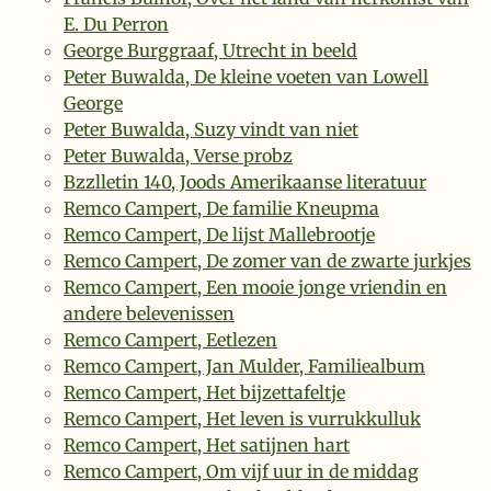
E. Du Perron
George Burggraaf, Utrecht in beeld
Peter Buwalda, De kleine voeten van Lowell
George
Peter Buwalda, Suzy vindt van niet
Peter Buwalda, Verse probz
Bzzlletin 140, Joods Amerikaanse literatuur
Remco Campert, De familie Kneupma
Remco Campert, De lijst Mallebrootje
Remco Campert, De zomer van de zwarte jurkjes
Remco Campert, Een mooie jonge vriendin en
andere belevenissen
Remco Campert, Eetlezen
Remco Campert, Jan Mulder, Familiealbum
Remco Campert, Het bijzettafeltje
Remco Campert, Het leven is vurrukkulluk
Remco Campert, Het satijnen hart
Remco Campert, Om vijf uur in de middag