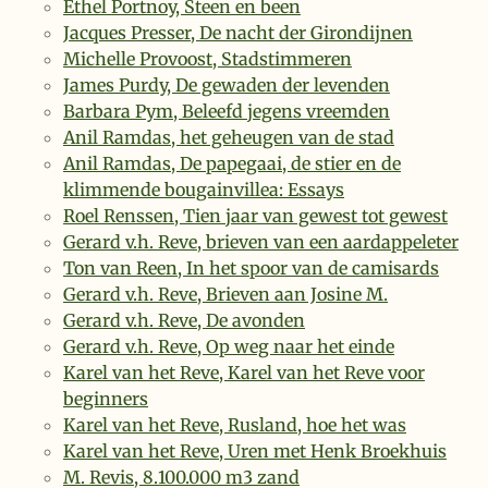
Ethel Portnoy, Steen en been
Jacques Presser, De nacht der Girondijnen
Michelle Provoost, Stadstimmeren
James Purdy, De gewaden der levenden
Barbara Pym, Beleefd jegens vreemden
Anil Ramdas, het geheugen van de stad
Anil Ramdas, De papegaai, de stier en de
klimmende bougainvillea: Essays
Roel Renssen, Tien jaar van gewest tot gewest
Gerard v.h. Reve, brieven van een aardappeleter
Ton van Reen, In het spoor van de camisards
Gerard v.h. Reve, Brieven aan Josine M.
Gerard v.h. Reve, De avonden
Gerard v.h. Reve, Op weg naar het einde
Karel van het Reve, Karel van het Reve voor
beginners
Karel van het Reve, Rusland, hoe het was
Karel van het Reve, Uren met Henk Broekhuis
M. Revis, 8.100.000 m3 zand