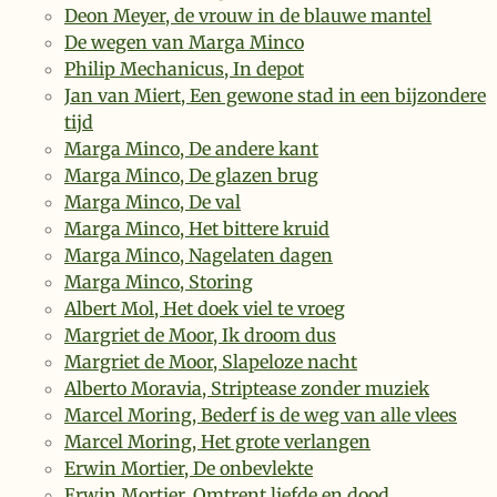
Deon Meyer, de vrouw in de blauwe mantel
De wegen van Marga Minco
Philip Mechanicus, In depot
Jan van Miert, Een gewone stad in een bijzondere
tijd
Marga Minco, De andere kant
Marga Minco, De glazen brug
Marga Minco, De val
Marga Minco, Het bittere kruid
Marga Minco, Nagelaten dagen
Marga Minco, Storing
Albert Mol, Het doek viel te vroeg
Margriet de Moor, Ik droom dus
Margriet de Moor, Slapeloze nacht
Alberto Moravia, Striptease zonder muziek
Marcel Moring, Bederf is de weg van alle vlees
Marcel Moring, Het grote verlangen
Erwin Mortier, De onbevlekte
Erwin Mortier, Omtrent liefde en dood