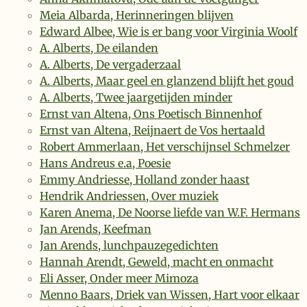
Meia Albarda, Herinneringen blijven
Edward Albee, Wie is er bang voor Virginia Woolf
A. Alberts, De eilanden
A. Alberts, De vergaderzaal
A. Alberts, Maar geel en glanzend blijft het goud
A. Alberts, Twee jaargetijden minder
Ernst van Altena, Ons Poetisch Binnenhof
Ernst van Altena, Reijnaert de Vos hertaald
Robert Ammerlaan, Het verschijnsel Schmelzer
Hans Andreus e.a, Poesie
Emmy Andriesse, Holland zonder haast
Hendrik Andriessen, Over muziek
Karen Anema, De Noorse liefde van W.F. Hermans
Jan Arends, Keefman
Jan Arends, lunchpauzegedichten
Hannah Arendt, Geweld, macht en onmacht
Eli Asser, Onder meer Mimoza
Menno Baars, Driek van Wissen, Hart voor elkaar