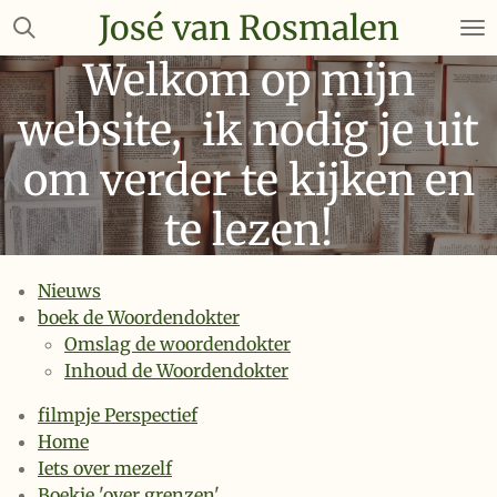
José van Rosmalen
Ga
direct
Welkom op mijn
naar
de
website, ik nodig je uit
hoofdinhoud
om verder te kijken en
te lezen!
Nieuws
boek de Woordendokter
Omslag de woordendokter
Inhoud de Woordendokter
filmpje Perspectief
Home
Iets over mezelf
Boekje 'over grenzen'