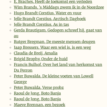
E. Braches, Heeft de toekomst een verleden
Wim Brands, 's Middags zwem ik in de Noordzee
Hugo Brandt Corstius, Water en vuur
Jelle Brandt Corstius, Arctisch Dagboek
Jelle Brandt Corstius, As in tas
Gerda Brautigam, Gedogen schreef hij, gaat van
au
Rutger Bregman, De meeste mensen deugen
Jaap Bressers, Waar een wiel is, is een weg
Claudia de Breij, Amalia
Brigid Brophy, Onder de huid
Francis Bulhof, Over het land van herkomst van
Du Perron
Peter Buwalda, De kleine voeten van Lowell
George
Peter Buwalda, Verse probz
Raoul de Jong, Boto Banja
Raoul de Jong, Boto Banja
Maeve Brennan, een bezoek