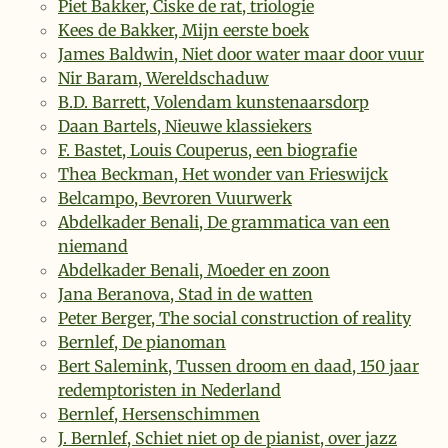
Piet Bakker, Ciske de rat, triologie
Kees de Bakker, Mijn eerste boek
James Baldwin, Niet door water maar door vuur
Nir Baram, Wereldschaduw
B.D. Barrett, Volendam kunstenaarsdorp
Daan Bartels, Nieuwe klassiekers
F. Bastet, Louis Couperus, een biografie
Thea Beckman, Het wonder van Frieswijck
Belcampo, Bevroren Vuurwerk
Abdelkader Benali, De grammatica van een
niemand
Abdelkader Benali, Moeder en zoon
Jana Beranova, Stad in de watten
Peter Berger, The social construction of reality
Bernlef, De pianoman
Bert Salemink, Tussen droom en daad, 150 jaar
redemptoristen in Nederland
Bernlef, Hersenschimmen
J. Bernlef, Schiet niet op de pianist, over jazz