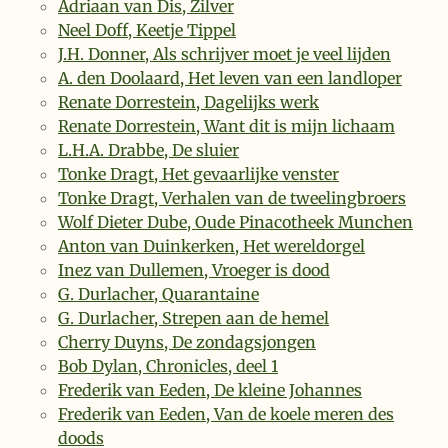
Adriaan van Dis, Zilver
Neel Doff, Keetje Tippel
J.H. Donner, Als schrijver moet je veel lijden
A. den Doolaard, Het leven van een landloper
Renate Dorrestein, Dagelijks werk
Renate Dorrestein, Want dit is mijn lichaam
L.H.A. Drabbe, De sluier
Tonke Dragt, Het gevaarlijke venster
Tonke Dragt, Verhalen van de tweelingbroers
Wolf Dieter Dube, Oude Pinacotheek Munchen
Anton van Duinkerken, Het wereldorgel
Inez van Dullemen, Vroeger is dood
G. Durlacher, Quarantaine
G. Durlacher, Strepen aan de hemel
Cherry Duyns, De zondagsjongen
Bob Dylan, Chronicles, deel 1
Frederik van Eeden, De kleine Johannes
Frederik van Eeden, Van de koele meren des
doods