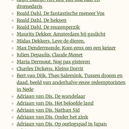
dromedaris
Roald Dahl, De fantastische meneer Vos
Roald Dahl, De heksen
Roald Dahl, De reuzenperzik
Maurits Dekker, Amsterdam bij gaslicht
Midas Dekkers, Leve de dieren.
Max Dendermonde, Kom eens om een keizer
Julien Depaulis, Claude Monet
Maria Dermout, Nog pas gisteren
Charles Dickens, Kleine Dorrit
Bert van Dijk, Theo Salemink, Tussen droom en
daad, beeld van anderhalve eeuw redemptoristen
in Nede
Adriaan van Dis, De wandelaar
Adriaan van Dis, Het beloofde land
Adriaan van Dis, Nathan Sid
Adriaan van Dis, Onder het zink
Adriaan van Dis, Op oorlogspad in Japan