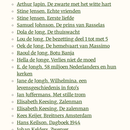
Arthur Japin, De zwarte met het witte hart
Stine Jensen, Echte vrienden
Stine Jensen, Eerste liefde
Samuel Johnson, De prins van Rasselas
Dola de Jong, De thuiswacht
Lou de Jong, De bezetting deel 1 tot met 5
Oek de Jong, De hemelvaart van Massimo
Raoul de Jong, Botu Banja
Hella de Jonge, Verlies niet de moed
E. de Jongh, 58 miljoen Nederlanders en hun
kerken
Jane de Jongh, Wilhelmina, een
levensgeschiedenis in foto's
Jan Juffermans, Met stille trom
Elisabeth Keesing, Zalenman
Elisabeth Keesing, De zalenman
Kees Keijer, Breitners Amsterdam
Hans Keilson, Dagboek 1944
Johan Kelders, Zwerver