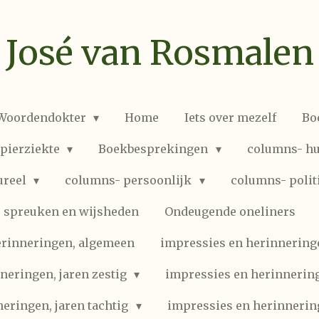
José van Rosmalen
 Woordendokter
Home
Iets over mezelf
Bo
spierziekte
Boekbesprekingen
columns- hu
ureel
columns- persoonlijk
columns- polit
spreuken en wijsheden
Ondeugende oneliners
erinneringen, algemeen
impressies en herinneringen
neringen, jaren zestig
impressies en herinnering
eringen, jaren tachtig
impressies en herinnerin