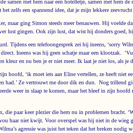
wilde samen met hem naar een hotelletje, samen met hem d
t het zelfs een spannend idee, dat je mijn lekkere zeevrucht
ker, maar ging Simon steeds meer benauwen. Hij voelde dat
er lust gingen. Ook zijn lust, dat wist hij donders goed, hi
d. Tijdens een telefoongesprek zei hij ineens, ‘sorry Wilm
rect. Ineens was hij geen schatje maar een klootzak. ‘Vuil
kleur en nu ben je er niet meer. Ik laat je niet los, als je 
ijn hoofd, ‘ik moet iets aan Eline vertellen, ze heeft niet
n had.’ Ze vertrouwt me door dik en dun. Nog trillend gin
eerde weer in slaap te komen, maar het bleef in zijn hoofd 
, die paar keer plezier die hem nu in problemen bracht. ‘W
j wou haar niet kwijt. Voor overspel was hij niet in de wieg
lma’s agressie was juist het teken dat het breken nodig w