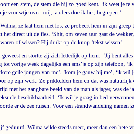
oort een stem, de stem die hij zo goed kent. ‘ik weet je te 
 je vrouwtje over mij, anders doe ik het, begrepen.’
e Wilma, ze laat hem niet los, ze probeert hem in zijn greep
kt het direct uit de fles. ‘Shit, om zeven uur gaat de wekke
waren of wissen? Hij drukt op de knop ‘tekst wissen’.
eweest en stortte zij zich letterlijk op hem. ‘Jij bent alles 
g tot vorige week dagelijks een sms’je op zijn telefoon, ‘ik
lekkere geile jongen van me’, ‘kom je gauw bij me’, ‘ik wil 
endoor op zijn werk. Ze prikkelden hem en dat was natuurlij
strijd met het gangbare beeld van de man als jager, was de 
eksuele beschikbaarheid. ‘Ik wil je graag in bed verwennen
hoorde er de zee ruisen. Voor een strandwandeling namen z
jf geduurd. Wilma wilde steeds meer, meer dan een hete vr