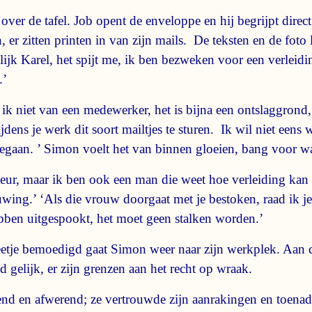
over de tafel. Job opent de enveloppe en hij begrijpt direct 
r zitten printen in van zijn mails. De teksten en de foto 
lijk Karel, het spijt me, ik ben bezweken voor een verleid
.’
k ik niet van een medewerker, het is bijna een ontslaggrond,
ens je werk dit soort mailtjes te sturen. Ik wil niet eens w
 gegaan. ’ Simon voelt het van binnen gloeien, bang voor w
recteur, maar ik ben ook een man die weet hoe verleiding ka
uwing.’ ‘Als die vrouw doorgaat met je bestoken, raad ik je 
ben uitgespookt, het moet geen stalken worden.’
tje bemoedigd gaat Simon weer naar zijn werkplek. Aan de
d gelijk, er zijn grenzen aan het recht op wraak.
end en afwerend; ze vertrouwde zijn aanrakingen en toenad