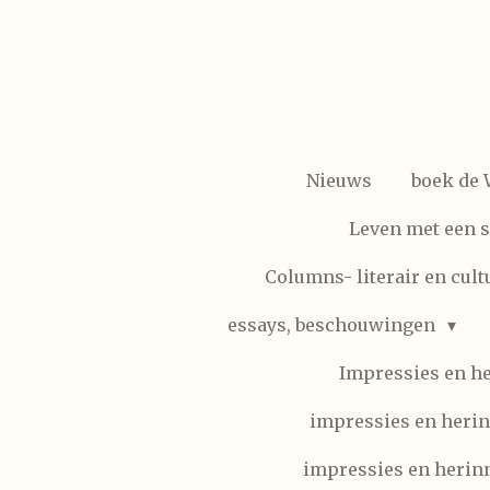
Ga
direct
naar
de
hoofdinhoud
Nieuws
boek de
Leven met een 
Columns- literair en cult
essays, beschouwingen
Impressies en h
impressies en herin
impressies en herinn