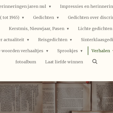
erinneringen jaren nul
Impressies en herinnerin
 tot 1965)
Gedichten
Gedichten over discr
Kerstmis, Nieuwjaar, Pasen
Lichte gedichte
r actualiteit
Reisgedichten
Sinterklaasged
0 woorden verhaaltjes
Sprookjes
Verhalen
fotoalbum
Laat liefde winnen