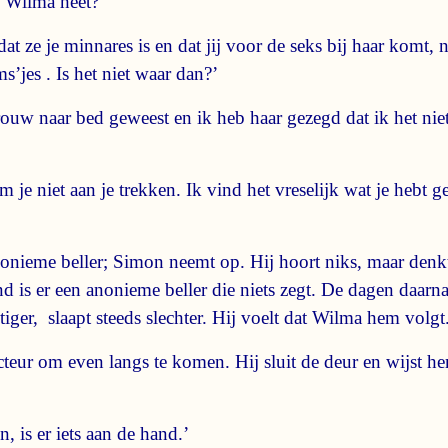
e Wilma heet?’
at ze je minnares is en dat jij voor de seks bij haar komt, n
’jes . Is het niet waar dan?’
rouw naar bed geweest en ik heb haar gezegd dat ik het niet 
om je niet aan je trekken. Ik vind het vreselijk wat je heb
nonieme beller; Simon neemt op. Hij hoort niks, maar denkt
nd is er een anonieme beller die niets zegt. De dagen daarna 
iger, slaapt steeds slechter. Hij voelt dat Wilma hem volgt
teur om even langs te komen. Hij sluit de deur en wijst he
, is er iets aan de hand.’