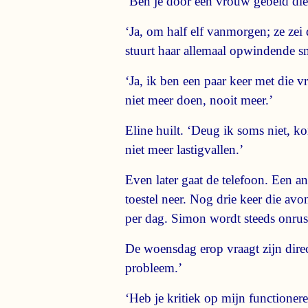
‘Ben je door een vrouw gebeld di
‘Ja, om half elf vanmorgen; ze zei d
stuurt haar allemaal opwindende sms
‘Ja, ik ben een paar keer met die v
niet meer doen, nooit meer.’
Eline huilt. ‘Deug ik soms niet, k
niet meer lastigvallen.’
Even later gaat de telefoon. Een a
toestel neer. Nog drie keer die avo
per dag. Simon wordt steeds onrust
De woensdag erop vraagt zijn direc
probleem.’
‘Heb je kritiek op mijn functioneren