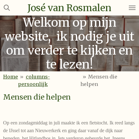
José van Rosmalen
Ga
direct
Welkom op mijn
naar
de
website, ik nodig je uit
hoofdinhoud
om verder te kijken en
te lezen!
Home
»
columns-
»
Mensen die
persoonlijk
helpen
Mensen die helpen
Op een zondagmiddag in juli maakte ik een fietstocht. Ik reed langs
de IJssel tot aan Nieuwerkerk en ging daar vanaf de dijk naar
beneden, het Hitlandbos in. Iets verderop gebeurde het. Ineens