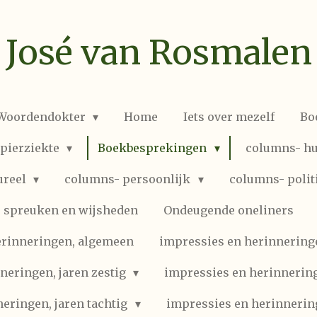
José van Rosmalen
 Woordendokter
Home
Iets over mezelf
Bo
spierziekte
Boekbesprekingen
columns- hu
ureel
columns- persoonlijk
columns- polit
spreuken en wijsheden
Ondeugende oneliners
erinneringen, algemeen
impressies en herinneringen
neringen, jaren zestig
impressies en herinnering
eringen, jaren tachtig
impressies en herinnerin