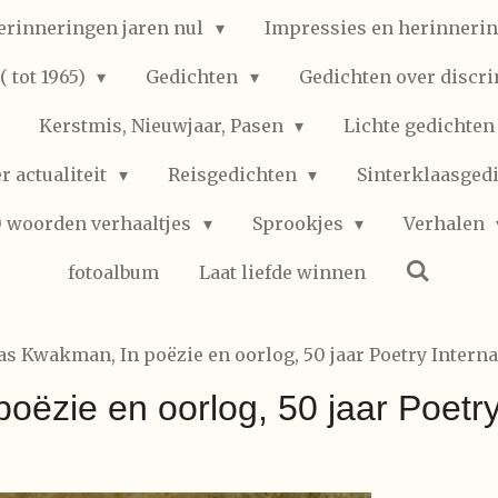
erinneringen jaren nul
Impressies en herinnerin
 tot 1965)
Gedichten
Gedichten over discr
Kerstmis, Nieuwjaar, Pasen
Lichte gedichte
r actualiteit
Reisgedichten
Sinterklaasged
0 woorden verhaaltjes
Sprookjes
Verhalen
fotoalbum
Laat liefde winnen
as Kwakman, In poëzie en oorlog, 50 jaar Poetry Interna
ëzie en oorlog, 50 jaar Poetry