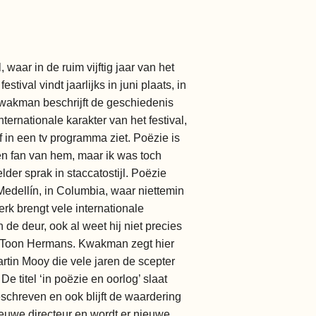
aar in de ruim vijftig jaar van het
ival vindt jaarlijks in juni plaats, in
Kwakman beschrijft de geschiedenis
ternationale karakter van het festival,
f in een tv programma ziet. Poëzie is
en fan van hem, maar ik was toch
elder sprak in staccatostijl. Poëzie
Medellín, in Columbia, waar niettemin
rk brengt vele internationale
de deur, ook al weet hij niet precies
oor Toon Hermans. Kwakman zegt hier
artin Mooy die vele jaren de scepter
e titel ‘in poëzie en oorlog’ slaat
schreven en ook blijft de waardering
 nieuwe directeur en wordt er nieuwe