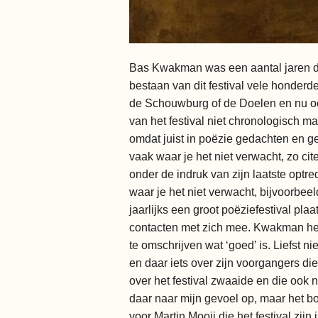
Bas Kwakman was een aantal jaren dire
bestaan van dit festival vele honderden
de Schouwburg of de Doelen en nu ook
van het festival niet chronologisch ma
omdat juist in poëzie gedachten en gev
vaak waar je het niet verwacht, zo c
onder de indruk van zijn laatste optred
waar je het niet verwacht, bijvoorbee
jaarlijks een groot poëziefestival pl
contacten met zich mee. Kwakman hecht
te omschrijven wat ‘goed’ is. Liefst 
en daar iets over zijn voorgangers die
over het festival zwaaide en die ook n
daar naar mijn gevoel op, maar het bo
voor Martin Mooij die het festival zij