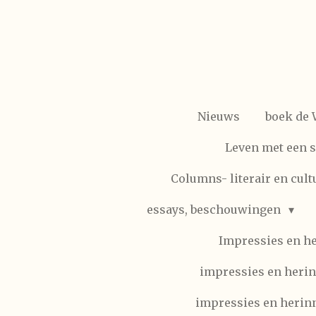
Ga
direct
naar
de
hoofdinhoud
Nieuws
boek de
Leven met een 
Columns- literair en cult
essays, beschouwingen
Impressies en h
impressies en herin
impressies en herinn