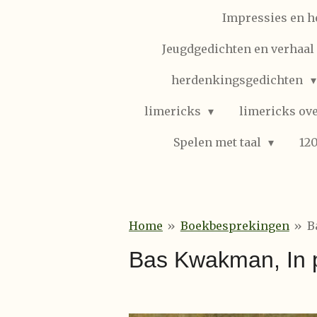
Impressies en h
Jeugdgedichten en verhaal (
herdenkingsgedichten
limericks
limericks ove
Spelen met taal
12
Home
»
Boekbesprekingen
»
B
Bas Kwakman, In po