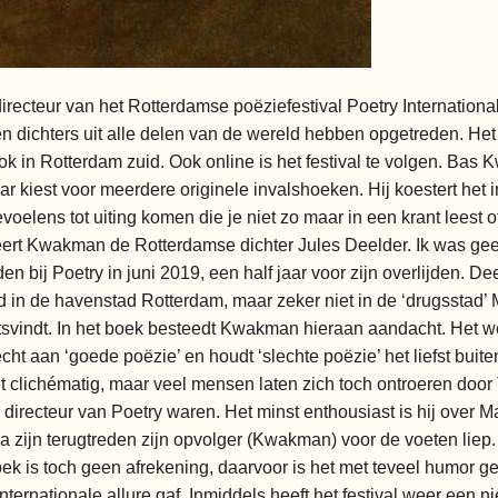
cteur van het Rotterdamse poëziefestival Poetry International, w
 dichters uit alle delen van de wereld hebben opgetreden. Het fest
 in Rotterdam zuid. Ook online is het festival te volgen. Bas 
ar kiest voor meerdere originele invalshoeken. Hij koestert het in
oelens tot uiting komen die je niet zo maar in een krant leest o
iteert Kwakman de Rotterdamse dichter Jules Deelder. Ik was ge
en bij Poetry in juni 2019, een half jaar voor zijn overlijden. De
ld in de havenstad Rotterdam, maar zeker niet in de ‘drugsstad’ 
aatsvindt. In het boek besteedt Kwakman hieraan aandacht. Het we
 aan ‘goede poëzie’ en houdt ‘slechte poëzie’ het liefst buiten 
niet clichématig, maar veel mensen laten zich toch ontroeren d
 directeur van Poetry waren. Het minst enthousiast is hij over M
a zijn terugtreden zijn opvolger (Kwakman) voor de voeten liep. D
ek is toch geen afrekening, daarvoor is het met teveel humor ge
n internationale allure gaf. Inmiddels heeft het festival weer een