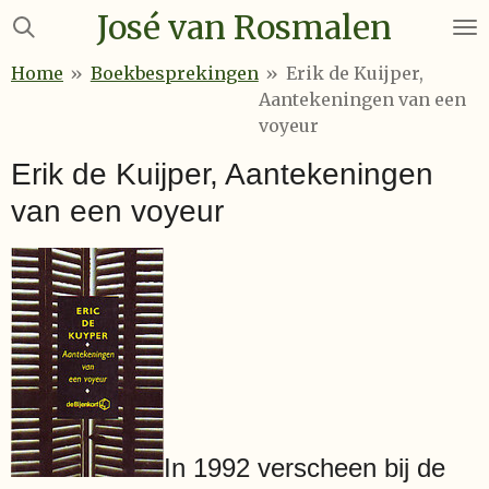
José van Rosmalen
Ga
direct
Home
»
Boekbesprekingen
»
Erik de Kuijper,
naar
Aantekeningen van een
de
voyeur
hoofdinhoud
Erik de Kuijper, Aantekeningen
van een voyeur
In 1992 verscheen bij de