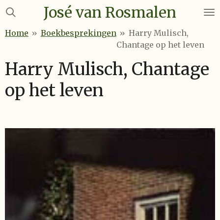
José van Rosmalen
Ga
direct
Home
»
Boekbesprekingen
»
Harry Mulisch,
naar
Chantage op het leven
de
hoofdinhoud
Harry Mulisch, Chantage
op het leven