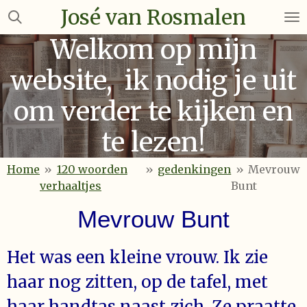
José van Rosmalen
Ga
direct
Welkom op mijn
naar
de
website, ik nodig je uit
hoofdinhoud
om verder te kijken en
te lezen!
Home
»
120 woorden
»
gedenkingen
»
Mevrouw
verhaaltjes
Bunt
Mevrouw Bunt
Het was een kleine vrouw. Ik zie
haar nog zitten, op de tafel, met
haar handtas naast zich. Ze praatte