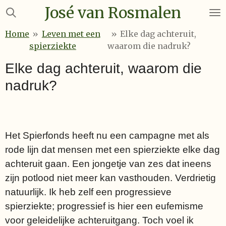
José van Rosmalen
Ga
direct
Home
»
Leven met een
»
Elke dag achteruit,
naar
spierziekte
waarom die nadruk?
de
hoofdinhoud
Elke dag achteruit, waarom die
nadruk?
Het Spierfonds heeft nu een campagne met als
rode lijn dat mensen met een spierziekte elke dag
achteruit gaan. Een jongetje van zes dat ineens
zijn potlood niet meer kan vasthouden. Verdrietig
natuurlijk. Ik heb zelf een progressieve
spierziekte; progressief is hier een eufemisme
voor geleidelijke achteruitgang. Toch voel ik