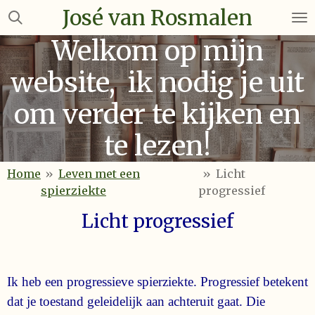
José van Rosmalen
Ga
direct
Welkom op mijn
naar
de
website, ik nodig je uit
hoofdinhoud
om verder te kijken en
te lezen!
Home
»
Leven met een
»
Licht
spierziekte
progressief
Licht progressief
Ik heb een progressieve spierziekte. Progressief betekent
dat je toestand geleidelijk aan achteruit gaat. Die