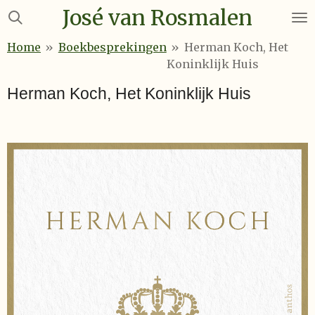
José van Rosmalen
Ga
direct
Home
»
Boekbesprekingen
»
Herman Koch, Het
naar
Koninklijk Huis
de
hoofdinhoud
Herman Koch, Het Koninklijk Huis