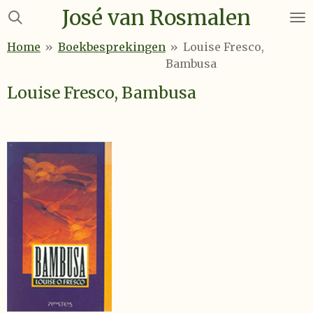
José van Rosmalen
Ga
direct
Home
»
Boekbesprekingen
»
Louise Fresco,
naar
Bambusa
de
hoofdinhoud
Louise Fresco, Bambusa