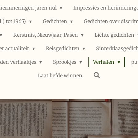
herinneringen jaren nul
Impressies en herinneringe
 ( tot 1965)
Gedichten
Gedichten over discri
Kerstmis, Nieuwjaar, Pasen
Lichte gedichten
er actualiteit
Reisgedichten
Sinterklaasgedic
den verhaaltjes
Sprookjes
Verhalen
pu
Laat liefde winnen