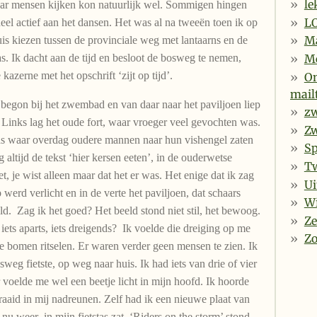
le
Naar mensen kijken kon natuurlijk wel. Sommigen hingen
L
eel actief aan het dansen. Het was al na tweeën toen ik op
Ma
uis kiezen tussen de provinciale weg met lantaarns en de
s. Ik dacht aan de tijd en besloot de bosweg te nemen,
Me
azerne met het opschrift ‘zijt op tijd’.
On
mail
 begon bij het zwembad en van daar naar het paviljoen liep
zw
 Links lag het oude fort, waar vroeger veel gevochten was.
Zw
as waar overdag oudere mannen naar hun vishengel zaten
Sp
 altijd de tekst ‘hier kersen eeten’, in de ouderwetse
Tw
et, je wist alleen maar dat het er was. Het enige dat ik zag
Ui
erd verlicht en in de verte het paviljoen, dat schaars
Wi
ld. Zag ik het goed? Het beeld stond niet stil, het bewoog.
Ze
 iets aparts, iets dreigends? Ik voelde die dreiging op me
Z
e bomen ritselen. Er waren verder geen mensen te zien. Ik
sweg fietste, op weg naar huis. Ik had iets van drie of vier
 voelde me wel een beetje licht in mijn hoofd. Ik hoorde
aaid in mij nadreunen. Zelf had ik een nieuwe plaat van
weer in mijn fietstas zat. ‘Riders on the storm’ stond