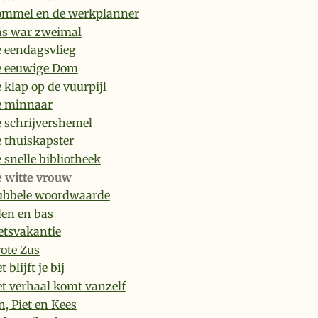
mmel en de werkplanner
s war zweimal
 eendagsvlieg
e eeuwige Dom
 klap op de vuurpijl
e minnaar
 schrijvershemel
 thuiskapster
 snelle bibliotheek
 witte vrouw
ubbele woordwaarde
len en bas
etsvakantie
ote Zus
t blijft je bij
t verhaal komt vanzelf
n, Piet en Kees