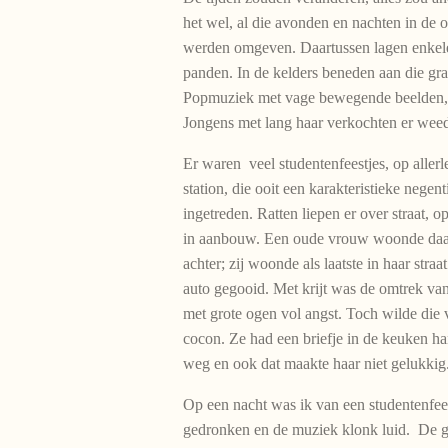
het wel, al die avonden en nachten in de o
werden omgeven. Daartussen lagen enkele
panden. In de kelders beneden aan die gr
Popmuziek met vage bewegende beelden, v
Jongens met lang haar verkochten er weed
Er waren veel studentenfeestjes, op allerl
station, die ooit een karakteristieke neg
ingetreden. Ratten liepen er over straat,
in aanbouw. Een oude vrouw woonde daar 
achter; zij woonde als laatste in haar stra
auto gegooid. Met krijt was de omtrek van 
met grote ogen vol angst. Toch wilde die 
cocon. Ze had een briefje in de keuken han
weg en ook dat maakte haar niet gelukki
Op een nacht was ik van een studentenfees
gedronken en de muziek klonk luid. De g