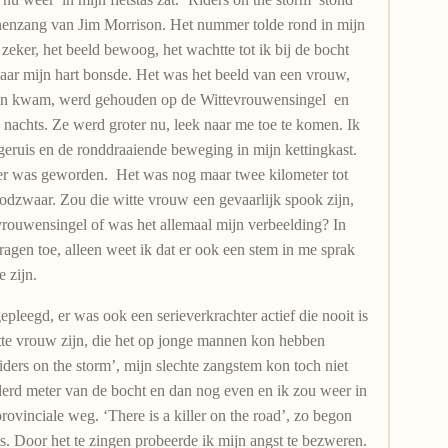
nenzang van Jim Morrison. Het nummer tolde rond in mijn
u zeker, het beeld bewoog, het wachtte tot ik bij de bocht
ar mijn hart bonsde. Het was het beeld van een vrouw,
daan kwam, werd gehouden op de Wittevrouwensingel en
s nachts. Ze werd groter nu, leek naar me toe te komen. Ik
eruis en de ronddraaiende beweging in mijn kettingkast.
ler was geworden. Het was nog maar twee kilometer tot
odzwaar. Zou die witte vrouw een gevaarlijk spook zijn,
vrouwensingel of was het allemaal mijn verbeelding? In
ragen toe, alleen weet ik dat er ook een stem in me sprak
e zijn.
epleegd, er was ook een serieverkrachter actief die nooit is
tte vrouw zijn, die het op jonge mannen kon hebben
ders on the storm’, mijn slechte zangstem kon toch niet
rd meter van de bocht en dan nog even en ik zou weer in
ovinciale weg. ‘There is a killer on the road’, zo begon
s. Door het te zingen probeerde ik mijn angst te bezweren.