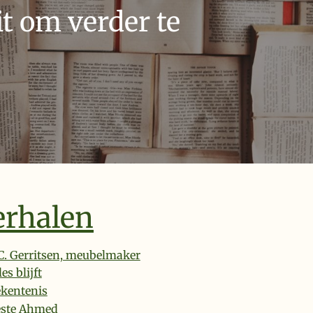
t om verder te
erhalen
C. Gerritsen, meubelmaker
les blijft
kentenis
este Ahmed