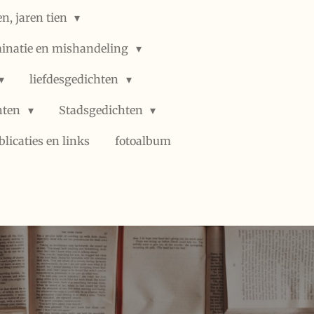
n, jaren tien
minatie en mishandeling
liefdesgedichten
hten
Stadsgedichten
blicaties en links
fotoalbum