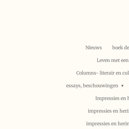
Ga
direct
naar
de
hoofdinhoud
Nieuws
boek d
Leven met een
Columns- literair en cu
essays, beschouwingen
Impressies en 
impressies en heri
impressies en heri