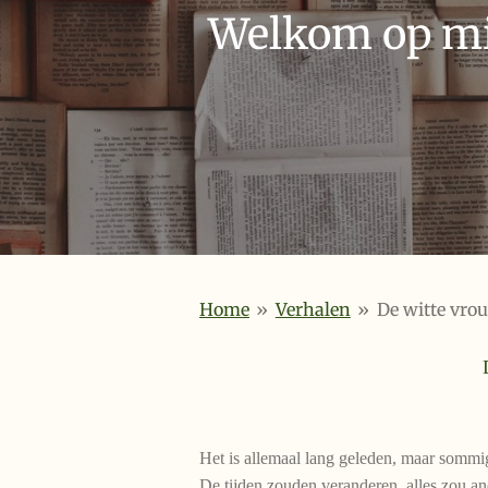
Welkom op mij
Home
»
Verhalen
»
De witte vro
Het is allemaal lang geleden, maar sommig
De tijden zouden veranderen, alles zou 