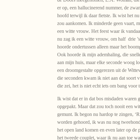
er op, een hallucinerend nummer, de zwa
hoofd terwijl ik daar fietste. Ik wist het n
zou aankomen. Ik minderde geen vaart, ma
een witte vrouw. Het feest waar ik van
nu zag ik een witte vrouw, om half drie ’
hoorde ondertussen alleen maar het boomg
Ook hoorde ik mijn ademhaling, die snel
aan mijn huis, maar elke seconde woog lo
een droomgestalte opgerezen uit de Witte
die seconden kwam ik niet aan dat soort v
die zei, het is niet echt iets om bang voor t
Ik wist dat er in dat bos misdaden waren g
opgepakt. Maar dat zou toch nooit een wi
gemunt. Ik begon nu hardop te zingen, ‘Ri
worden gehoord, ik was nu nog tweehonde
het open land komen en even later op de pr
het tweede couplet, waar ik nu aan toe wa