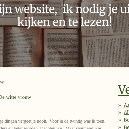
n website, ik nodig je ui
kijken en te lezen!
uw
V
De witte vrouw
A.
Al
Be
e dingen vergeet je nooit. Voor in de twintig was ik toen.
B
anders en beter worden. Dachten we. Maar spannend was