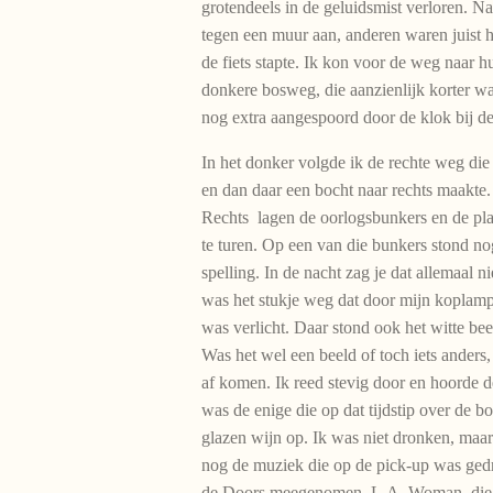
grotendeels in de geluidsmist verloren. 
tegen een muur aan, anderen waren juist h
de fiets stapte. Ik kon voor de weg naar h
donkere bosweg, die aanzienlijk korter wa
nog extra aangespoord door de klok bij de k
In het donker volgde ik de rechte weg die
en dan daar een bocht naar rechts maakte.
Rechts lagen de oorlogsbunkers en de pl
te turen. Op een van die bunkers stond nog
spelling. In de nacht zag je dat allemaal ni
was het stukje weg dat door mijn koplamp w
was verlicht. Daar stond ook het witte bee
Was het wel een beeld of toch iets anders,
af komen. Ik reed stevig door en hoorde d
was de enige die op dat tijdstip over de bo
glazen wijn op. Ik was niet dronken, maar
nog de muziek die op de pick-up was gedr
de Doors meegenomen, L.A. Woman, die nu 