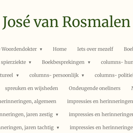
José van Rosmalen
e Woordendokter
Home
Iets over mezelf
Boe
 spierziekte
Boekbesprekingen
columns- hum
ltureel
columns- persoonlijk
columns- politi
spreuken en wijsheden
Ondeugende oneliners
herinneringen, algemeen
impressies en herinneringen,
nneringen, jaren zestig
impressies en herinneringe
nneringen, jaren tachtig
impressies en herinneringe