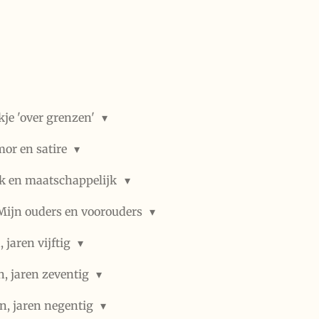
kje 'over grenzen'
or en satire
ek en maatschappelijk
Mijn ouders en voorouders
 jaren vijftig
n, jaren zeventig
n, jaren negentig