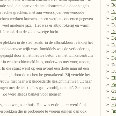
Bo
ude stad, die paar vierkante kilometers die door singels
Da
 rechte grachten, met aan weerszijden eeuwenoude
De
achten werkten kunstenaars en werden concerten gegeven.
D
eel moderne jazz. Het was er altijd rokerig en warm.
De
. Je rook dan de zoete weeïge lucht.
D
ei plekken in de stad, zoals in de afbraakbuurt vlakbij het
De
entiende-eeuwse wijk was. Inmiddels was de verloedering
De
 opgejaagd door al het nieuwe beton van het winkelcentrum
De
in een beschimmeld huis, ouderwets met voor, tussen,
De
at. In die straat werd op een avond een dode man uit een
D
het lijk door de recherche gemarkeerd. Zij vertelde het
El
vrouw met haar wit gepoederde gezicht niet weg uit haar
Fi
gen met de tekst ‘alles gaat voorbij, ook dit’. Ze moest
Gr
g. Ze werd steeds banger voor mensen.
He
He
tje op weg naar huis. Het was er druk, er werd flink
Ja
esprekken die je probeerde te voeren gingen dan ook