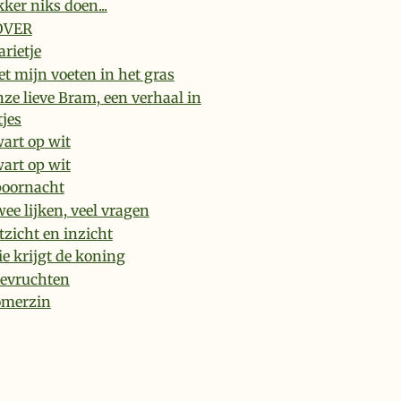
kker niks doen...
OVER
rietje
t mijn voeten in het gras
ze lieve Bram, een verhaal in
tjes
art op wit
art op wit
oornacht
ee lijken, veel vragen
tzicht en inzicht
e krijgt de koning
evruchten
omerzin