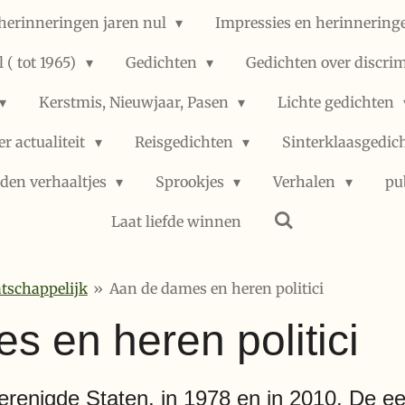
herinneringen jaren nul
Impressies en herinneringe
 ( tot 1965)
Gedichten
Gedichten over discri
Kerstmis, Nieuwjaar, Pasen
Lichte gedichten
er actualiteit
Reisgedichten
Sinterklaasgedic
den verhaaltjes
Sprookjes
Verhalen
pu
Laat liefde winnen
tschappelijk
»
Aan de dames en heren politici
 en heren politici
erenigde Staten, in 1978 en in 2010. De ee