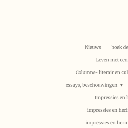
Ga
direct
naar
de
hoofdinhoud
Nieuws
boek d
Leven met een
Columns- literair en cu
essays, beschouwingen
Impressies en 
impressies en heri
impressies en heri