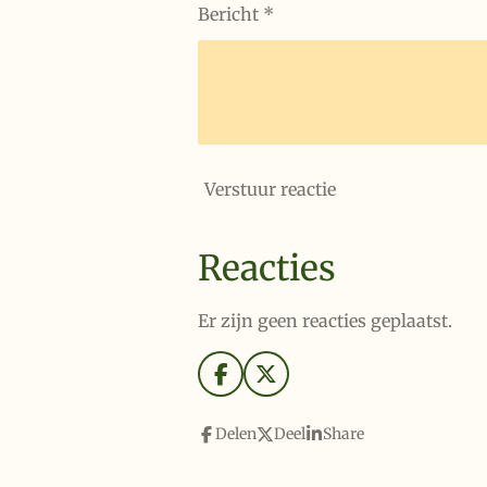
n
Bericht *
Verstuur reactie
Reacties
Er zijn geen reacties geplaatst.
F
X
a
c
Delen
Deel
Share
e
b
o