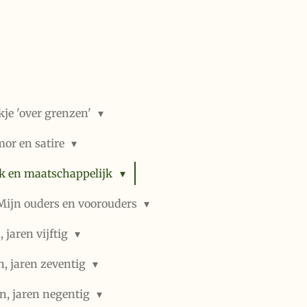
kje 'over grenzen'
or en satire
ek en maatschappelijk
Mijn ouders en voorouders
 jaren vijftig
n, jaren zeventig
n, jaren negentig