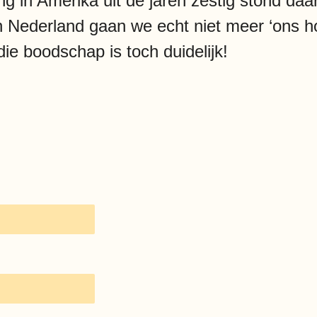
 in Amerika uit de jaren zestig stond daa
 Nederland gaan we echt niet meer ‘ons ho
die boodschap is toch duidelijk!