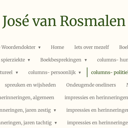
José van Rosmalen
e Woordendokter
Home
Iets over mezelf
Boe
 spierziekte
Boekbesprekingen
columns- hum
ltureel
columns- persoonlijk
columns- politi
spreuken en wijsheden
Ondeugende oneliners
herinneringen, algemeen
impressies en herinneringen,
nneringen, jaren zestig
impressies en herinneringe
nneringen, jaren tachtig
impressies en herinneringe