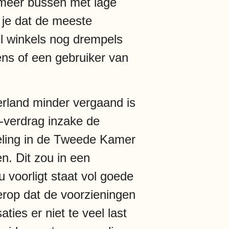
r meer bussen met lage
e je dat de meeste
el winkels nog drempels
ens of een gebruiker van
erland minder vergaand is
N-verdrag inzake de
eling in de Tweede Kamer
n. Dit zou in een
 voorligt staat vol goede
 erop dat de voorzieningen
ies er niet te veel last