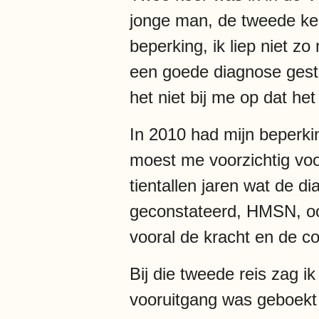
jonge man, de tweede kee
beperking, ik liep niet zo
een goede diagnose geste
het niet bij me op dat h
In 2010 had mijn beperki
moest me voorzichtig voo
tientallen jaren wat de di
geconstateerd, HMSN, oo
vooral de kracht en de c
Bij die tweede reis zag ik
vooruitgang was geboekt