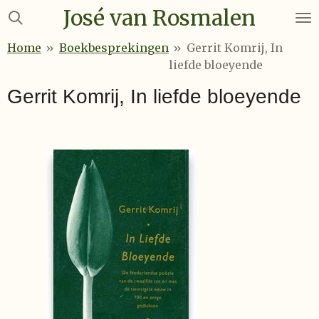
José van Rosmalen
Ga
direct
Home
»
Boekbesprekingen
»
Gerrit Komrij, In
naar
liefde bloeyende
de
hoofdinhoud
Gerrit Komrij, In liefde bloeyende