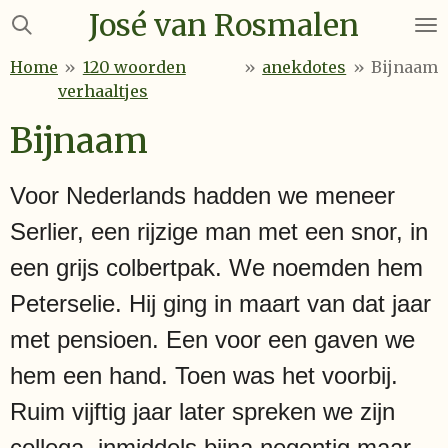
José van Rosmalen
Ga
direct
Home
»
120 woorden
»
anekdotes
»
Bijnaam
naar
verhaaltjes
de
hoofdinhoud
Bijnaam
Voor Nederlands hadden we meneer
Serlier, een rijzige man met een snor, in
een grijs colbertpak. We noemden hem
Peterselie. Hij ging in maart van dat jaar
met pensioen. Een voor een gaven we
hem een hand. Toen was het voorbij.
Ruim vijftig jaar later spreken we zijn
collega, inmiddels bijna negentig maar