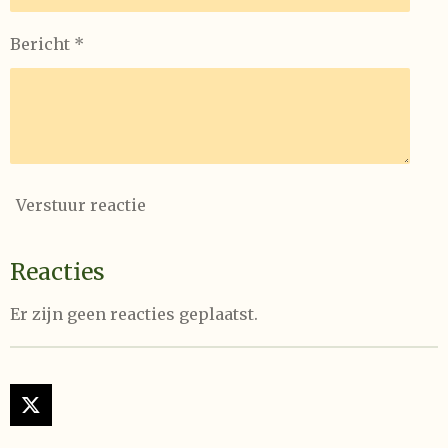
r
e
Bericht *
n
Verstuur reactie
Reacties
Er zijn geen reacties geplaatst.
X