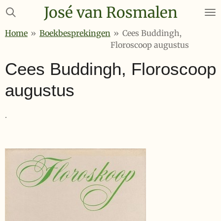
José van Rosmalen
Ga
direct
Home
»
Boekbesprekingen
»
Cees Buddingh,
naar
Floroscoop augustus
de
hoofdinhoud
Cees Buddingh, Floroscoop
augustus
.