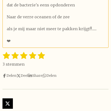
dat de bacterie's eens opdonderen
Naar de verre oceanen of de zee
als je mij maar niet meer te pakken krijgt!!......
❤️
1
2
3
4
5
S
R
t
a
s
s
s
s
s
e
3 stemmen
t
t
t
t
t
t
m
i
m
Delen
Deel
Share
Delen
e
e
e
e
e
n
e
n
g
r
r
r
r
r
:
r
r
r
r
5
e
e
e
e
s
X
t