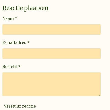
n
n
n
n
e
Reactie plaatsen
r
r
Naam *
e
n
E-mailadres *
Bericht *
Verstuur reactie