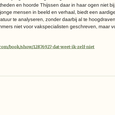
theden en hoorde Thijssen daar in haar ogen niet bij
 jonge mensen in beeld en verhaal, biedt een aardi
eratuur te analyseren, zonder daarbij al te hoogdrave
ers niet voor vakspecialisten geschreven, maar 
om/book/show/12876927-dat-weet-ik-zelf-niet