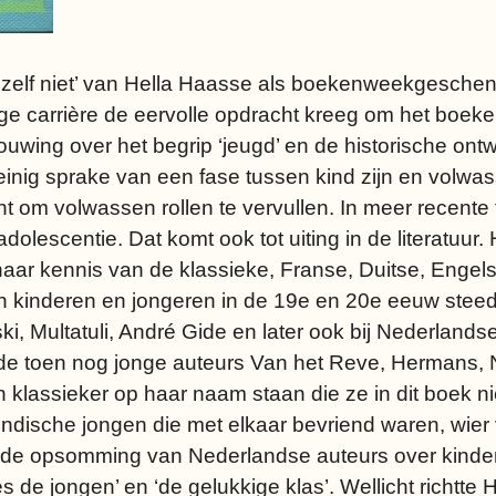
 zelf niet’ van Hella Haasse als boekenweekgeschenk.
lange carrière de eervolle opdracht kreeg om het boe
uwing over het begrip ‘jeugd’ en de historische ontw
nig sprake van een fase tussen kind zijn en volwas
 om volwassen rollen te vervullen. In meer recente 
olescentie. Dat komt ook tot uiting in de literatuur
 haar kennis van de klassieke, Franse, Duitse, Eng
omen kinderen en jongeren in de 19e en 20e eeuw stee
, Multatuli, André Gide en later ook bij Nederland
an de toen nog jonge auteurs Van het Reve, Hermans
n klassieker op haar naam staan die ze in dit boek 
dische jongen die met elkaar bevriend waren, wier v
ij de opsomming van Nederlandse auteurs over kinde
 de jongen’ en ‘de gelukkige klas’. Wellicht richtte