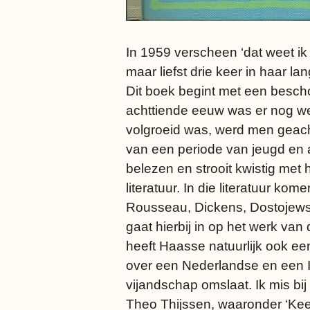
In 1959 verscheen ‘dat weet ik
maar liefst drie keer in haar 
Dit boek begint met een bescho
achttiende eeuw was er nog wei
volgroeid was, werd men geacht
van een periode van jeugd en ad
belezen en strooit kwistig met
literatuur. In die literatuur k
Rousseau, Dickens, Dostojewski
gaat hierbij in op het werk v
heeft Haasse natuurlijk ook ee
over een Nederlandse en een In
vijandschap omslaat. Ik mis b
Theo Thijssen, waaronder ‘Kees