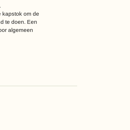
.
ge kapstok om de
nd te doen. Een
voor algemeen