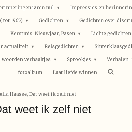
erinneringen jaren nul
Impressies en herinnerin
 tot 1965)
Gedichten
Gedichten over discr
Kerstmis, Nieuwjaar, Pasen
Lichte gedichte
r actualiteit
Reisgedichten
Sinterklaasged
0 woorden verhaaltjes
Sprookjes
Verhalen
fotoalbum
Laat liefde winnen
ella Haasse, Dat weet ik zelf niet
t weet ik zelf niet