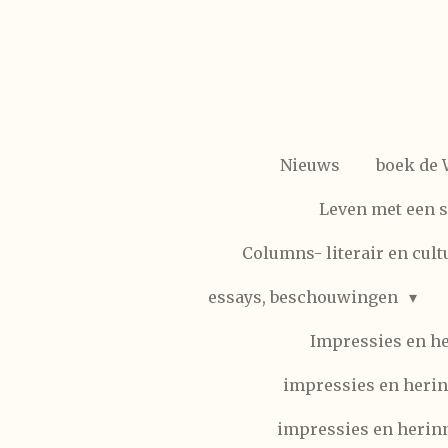
Ga
direct
naar
de
hoofdinhoud
Nieuws
boek de
Leven met een 
Columns- literair en cult
essays, beschouwingen
Impressies en h
impressies en herin
impressies en herinn