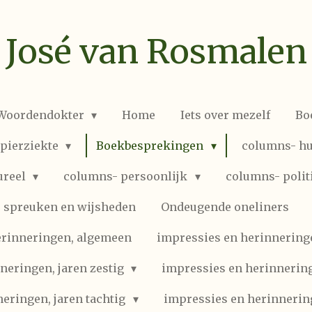
José van Rosmalen
 Woordendokter
Home
Iets over mezelf
Bo
spierziekte
Boekbesprekingen
columns- hu
ureel
columns- persoonlijk
columns- polit
spreuken en wijsheden
Ondeugende oneliners
erinneringen, algemeen
impressies en herinneringen
neringen, jaren zestig
impressies en herinnering
eringen, jaren tachtig
impressies en herinnerin