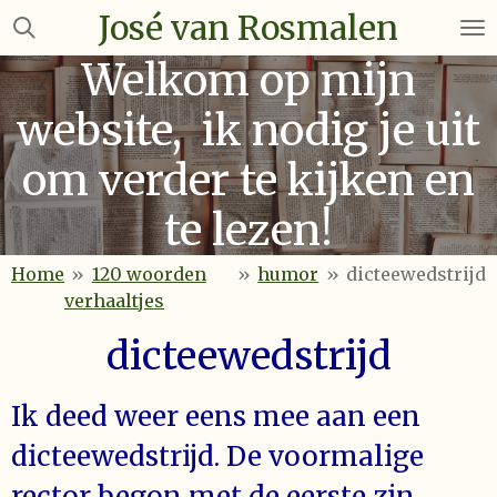
José van Rosmalen
Ga
direct
Welkom op mijn
naar
de
website, ik nodig je uit
hoofdinhoud
om verder te kijken en
te lezen!
Home
»
120 woorden
»
humor
»
dicteewedstrijd
verhaaltjes
dicteewedstrijd
Ik deed weer eens mee aan een
dicteewedstrijd. De voormalige
rector begon met de eerste zin.