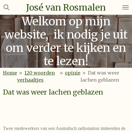
José van Rosmalen
Ga
direct
Welkom op mijn
naar
de
website, ik nodig je uit
hoofdinhoud
om verder te kijken en
te lezen!
Home
»
120 woorden
»
opinie
»
Dat was weer
verhaaltjes
lachen geblazen
Dat was weer lachen geblazen
Twee medewerkers van een Australisch radiostation imiteerden de