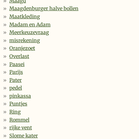
Maagd
Maagdenburger halve bollen
Maatkleding
Madam en Adam
Meerkeuzevraag
misrekening
Oranjezoet
Overlast
Paasei
Parijs
Pater
pedel
pinkassa
Puntjes
Ring
Rommel
rijke vent
Slome kater