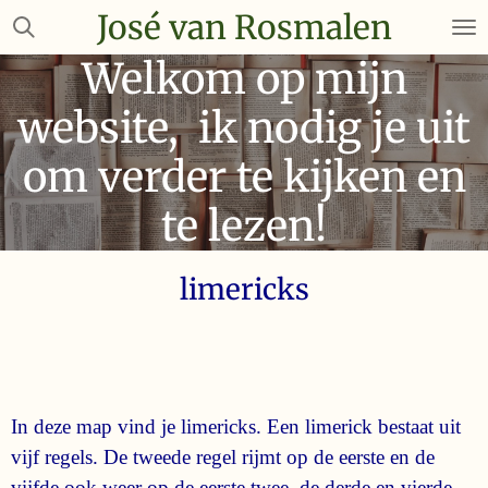
José van Rosmalen
Ga
direct
Welkom op mijn
naar
de
website, ik nodig je uit
hoofdinhoud
om verder te kijken en
te lezen!
limericks
In deze map vind je limericks. Een limerick bestaat uit
vijf regels. De tweede regel rijmt op de eerste en de
vijfde ook weer op de eerste twee. de derde en vierde