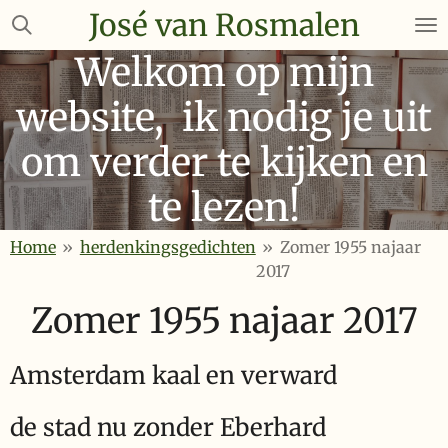
José van Rosmalen
Ga
direct
Welkom op mijn
naar
de
website, ik nodig je uit
hoofdinhoud
om verder te kijken en
te lezen!
Home
»
herdenkingsgedichten
»
Zomer 1955 najaar
2017
Zomer 1955 najaar 2017
Amsterdam kaal en verward
de stad nu zonder Eberhard