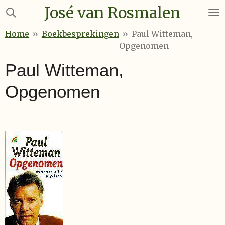
José van Rosmalen
Ga
direct
Home
»
Boekbesprekingen
»
Paul Witteman,
naar
Opgenomen
de
hoofdinhoud
Paul Witteman,
Opgenomen