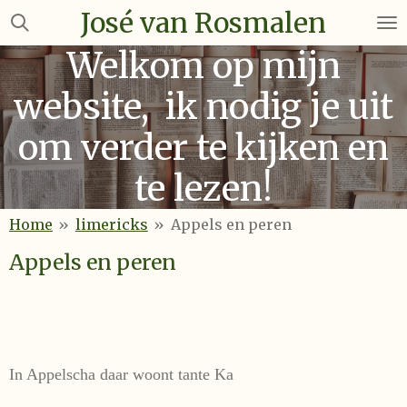
José van Rosmalen
Ga
direct
Welkom op mijn
naar
de
website, ik nodig je uit
hoofdinhoud
om verder te kijken en
te lezen!
Home
»
limericks
»
Appels en peren
Appels en peren
In Appelscha daar woont tante Ka