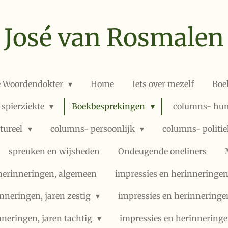
José van Rosmalen
e Woordendokter
Home
Iets over mezelf
Boe
 spierziekte
Boekbesprekingen
columns- hum
ltureel
columns- persoonlijk
columns- politi
spreuken en wijsheden
Ondeugende oneliners
herinneringen, algemeen
impressies en herinneringen,
nneringen, jaren zestig
impressies en herinneringe
nneringen, jaren tachtig
impressies en herinneringe