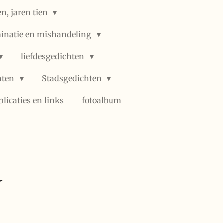
n, jaren tien
minatie en mishandeling
liefdesgedichten
hten
Stadsgedichten
blicaties en links
fotoalbum
r