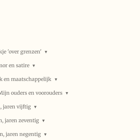
kje 'over grenzen'
or en satire
ek en maatschappelijk
Mijn ouders en voorouders
 jaren vijftig
n, jaren zeventig
n, jaren negentig