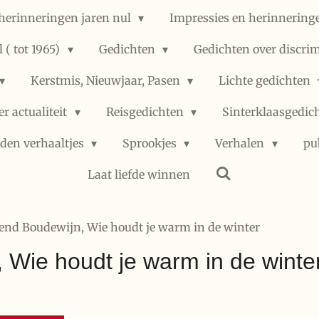
herinneringen jaren nul
Impressies en herinneringe
 ( tot 1965)
Gedichten
Gedichten over discri
Kerstmis, Nieuwjaar, Pasen
Lichte gedichten
er actualiteit
Reisgedichten
Sinterklaasgedic
den verhaaltjes
Sprookjes
Verhalen
pu
Laat liefde winnen
end Boudewijn, Wie houdt je warm in de winter
 Wie houdt je warm in de winte