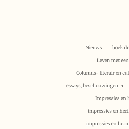
Ga
direct
naar
de
hoofdinhoud
Nieuws
boek d
Leven met een
Columns- literair en cu
essays, beschouwingen
Impressies en 
impressies en heri
impressies en heri