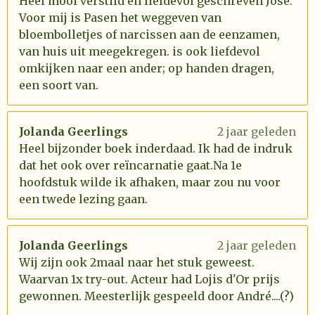
Heel mooi verstild en liefdevol geschreven José.
Voor mij is Pasen het weggeven van
bloembolletjes of narcissen aan de eenzamen,
van huis uit meegekregen. is ook liefdevol
omkijken naar een ander; op handen dragen,
een soort van.
Jolanda Geerlings
2 jaar geleden
Heel bijzonder boek inderdaad. Ik had de indruk
dat het ook over reïncarnatie gaat.Na 1e
hoofdstuk wilde ik afhaken, maar zou nu voor
een twede lezing gaan.
Jolanda Geerlings
2 jaar geleden
Wij zijn ook 2maal naar het stuk geweest.
Waarvan 1x try-out. Acteur had Lojis d'Or prijs
gewonnen. Meesterlijk gespeeld door André....(?)