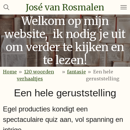
José van Rosmalen
Ga
direct
Welkom op mijn
naar
de
website, ik nodig je uit
hoofdinhoud
om verder te kijken en
te lezen!
Home
»
120 woorden
»
fantasie
»
Een hele
verhaaltjes
geruststelling
Een hele geruststelling
Egel producties kondigt een
spectaculaire quiz aan, vol spanning en
intrige.