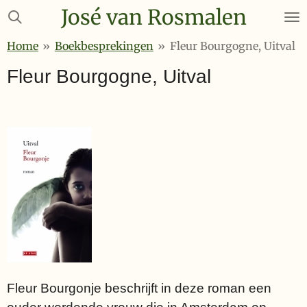
José van Rosmalen
Ga
direct
Home
»
Boekbesprekingen
»
Fleur Bourgogne, Uitval
naar
de
Fleur Bourgogne, Uitval
hoofdinhoud
Fleur Bourgonje beschrijft in deze roman een