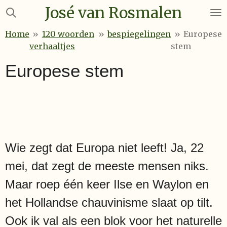
José van Rosmalen
Ga
direct
Home
»
120 woorden
»
bespiegelingen
»
Europese
naar
verhaaltjes
stem
de
hoofdinhoud
Europese stem
Wie zegt dat Europa niet leeft! Ja, 22
mei, dat zegt de meeste mensen niks.
Maar roep één keer Ilse en Waylon en
het Hollandse chauvinisme slaat op tilt.
Ook ik val als een blok voor het naturelle