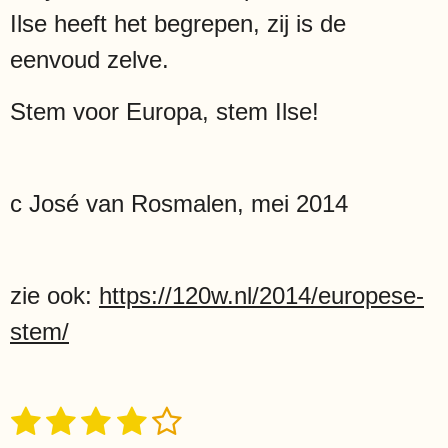
Ilse heeft het begrepen, zij is de
eenvoud zelve.
Stem voor Europa, stem Ilse!
c José van Rosmalen, mei 2014
zie ook:
https://120w.nl/2014/europese-
stem/
1
2
3
4
5
S
R
t
a