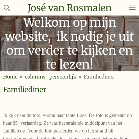
José van Rosmalen
Ga
direct
Welkom op mijn
naar
de
website, ik nodig je uit
hoofdinhoud
om verder te kijken en
te lezen!
Home
»
columns- persoonlijk
»
Familiediner
Familiediner
Ik kijk naar de foto, vooral naar tante Loes. De foto is gemaakt op
e
haar 85
verjaardag. Ze was het stralende middelpunt van het
familiefeest. Voor de foto poseerden we op het strand bij
Oostvoorne, vlakbij Brielle, de stad waar zij werd geboren. Nog