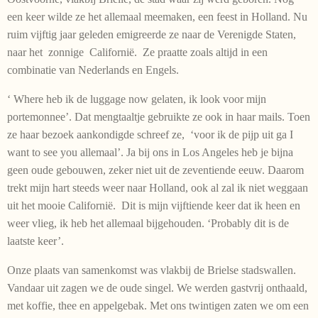
een keer wilde ze het allemaal meemaken, een feest in Holland. Nu
ruim vijftig jaar geleden emigreerde ze naar de Verenigde Staten,
naar het zonnige Californië. Ze praatte zoals altijd in een
combinatie van Nederlands en Engels.
‘ Where heb ik de luggage now gelaten, ik look voor mijn
portemonnee’. Dat mengtaaltje gebruikte ze ook in haar mails. Toen
ze haar bezoek aankondigde schreef ze, ‘voor ik de pijp uit ga I
want to see you allemaal’. Ja bij ons in Los Angeles heb je bijna
geen oude gebouwen, zeker niet uit de zeventiende eeuw. Daarom
trekt mijn hart steeds weer naar Holland, ook al zal ik niet weggaan
uit het mooie Californië. Dit is mijn vijftiende keer dat ik heen en
weer vlieg, ik heb het allemaal bijgehouden. ‘Probably dit is de
laatste keer’.
Onze plaats van samenkomst was vlakbij de Brielse stadswallen.
Vandaar uit zagen we de oude singel. We werden gastvrij onthaald,
met koffie, thee en appelgebak. Met ons twintigen zaten we om een