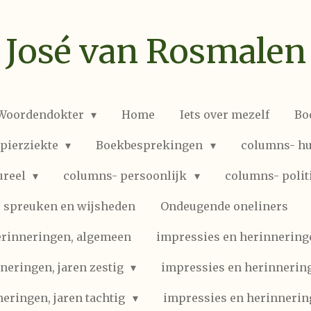
José van Rosmalen
 Woordendokter
Home
Iets over mezelf
Bo
spierziekte
Boekbesprekingen
columns- hu
ureel
columns- persoonlijk
columns- polit
spreuken en wijsheden
Ondeugende oneliners
erinneringen, algemeen
impressies en herinneringen
neringen, jaren zestig
impressies en herinnering
eringen, jaren tachtig
impressies en herinnerin