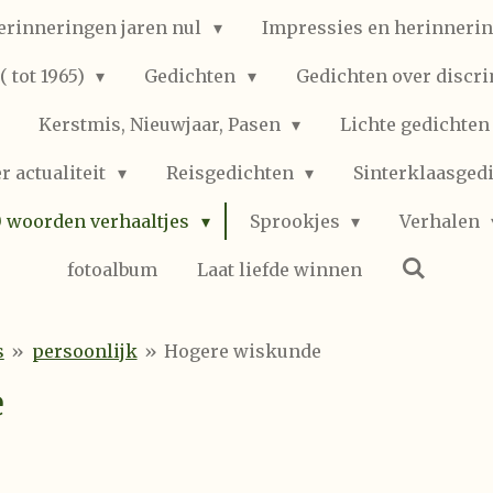
erinneringen jaren nul
Impressies en herinnerin
 tot 1965)
Gedichten
Gedichten over discr
Kerstmis, Nieuwjaar, Pasen
Lichte gedichte
r actualiteit
Reisgedichten
Sinterklaasged
0 woorden verhaaltjes
Sprookjes
Verhalen
fotoalbum
Laat liefde winnen
s
»
persoonlijk
»
Hogere wiskunde
e