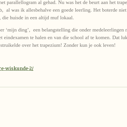
het parallellogram al gehad. Nu was het de beurt aan het tr
b, al was ik allesbehalve een goede leerling. Het boterde nie
 die huisde in een altijd muf lokaal.
er ‘mijn ding’, een belangstelling die onder medeleerlingen n
et eindexamen te halen en van die school af te komen. Dat luk
 struikelde over het trapezium! Zonder kun je ook leven!
ere-wiskunde-2/