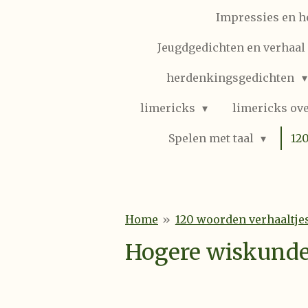
Impressies en h
Jeugdgedichten en verhaal (
herdenkingsgedichten
limericks
limericks ove
Spelen met taal
12
Home
»
120 woorden verhaaltje
Hogere wiskund