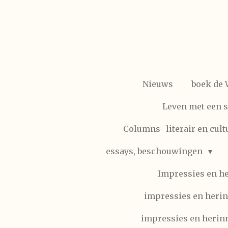
Ga
direct
naar
de
hoofdinhoud
Nieuws
boek de
Leven met een 
Columns- literair en cult
essays, beschouwingen
Impressies en h
impressies en herin
impressies en herinn