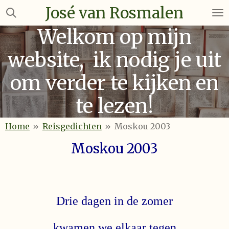
José van Rosmalen
Ga
direct
Welkom op mijn
naar
de
website, ik nodig je uit
hoofdinhoud
om verder te kijken en
te lezen!
Home
»
Reisgedichten
»
Moskou 2003
Moskou 2003
Drie dagen in de zomer
kwamen we elkaar tegen