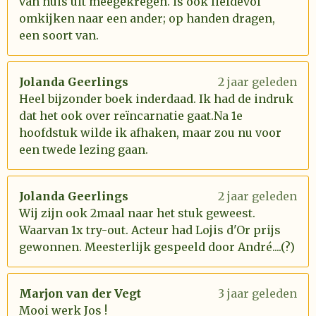
van huis uit meegekregen. is ook liefdevol
omkijken naar een ander; op handen dragen,
een soort van.
Jolanda Geerlings
2 jaar geleden
Heel bijzonder boek inderdaad. Ik had de indruk
dat het ook over reïncarnatie gaat.Na 1e
hoofdstuk wilde ik afhaken, maar zou nu voor
een twede lezing gaan.
Jolanda Geerlings
2 jaar geleden
Wij zijn ook 2maal naar het stuk geweest.
Waarvan 1x try-out. Acteur had Lojis d'Or prijs
gewonnen. Meesterlijk gespeeld door André....(?)
Marjon van der Vegt
3 jaar geleden
Mooi werk Jos !