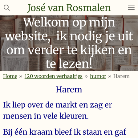
José van Rosmalen
Ga
direct
Welkom op mijn
naar
de
website, ik nodig je uit
hoofdinhoud
om verder te kijken en
te lezen!
Home
»
120 woorden verhaaltjes
»
humor
»
Harem
Harem
Ik liep over de markt en zag er
mensen in vele kleuren.
Bij één kraam bleef ik staan en gaf