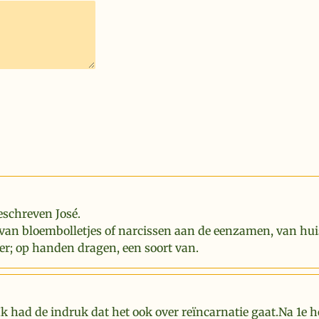
eschreven José.
van bloembolletjes of narcissen aan de eenzamen, van hui
er; op handen dragen, een soort van.
Ik had de indruk dat het ook over reïncarnatie gaat.Na 1e 