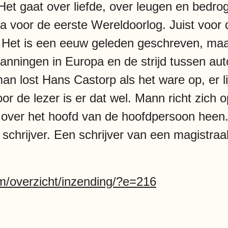
 Het gaat over liefde, over leugen en bedro
pa voor de eerste Wereldoorlog. Juist voor
r. Het is een eeuw geleden geschreven, maa
panningen in Europa en de strijd tussen aut
an lost Hans Castorp als het ware op, er l
or de lezer is er dat wel. Mann richt zich
r, over het hoofd van de hoofdpersoon hee
s schrijver. Een schrijver van een magistraa
om/overzicht/inzending/?e=216