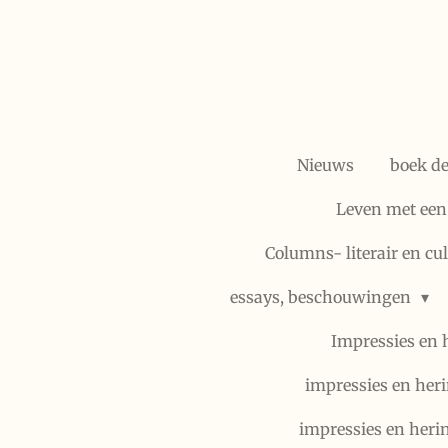
Ga
direct
naar
de
hoofdinhoud
Nieuws
boek d
Leven met een
Columns- literair en cu
essays, beschouwingen
Impressies en 
impressies en heri
impressies en heri