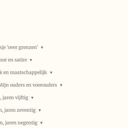
kje 'over grenzen'
or en satire
ek en maatschappelijk
Mijn ouders en voorouders
 jaren vijftig
n, jaren zeventig
n, jaren negentig