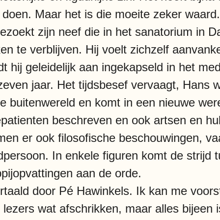
 doen. Maar het is die moeite zeker waard
oekt zijn neef die in het sanatorium in Dav
 te verblijven. Hij voelt zichzelf aanvanke
dt hij geleidelijk aan ingekapseld in het med
 er zeven jaar. Het tijdsbesef vervaagt, Hans
de buitenwereld en komt in een nieuwe were
patienten beschreven en ook artsen en hul
men er ook filosofische beschouwingen, v
dpersoon. In enkele figuren komt de strijd t
ijopvattingen aan de orde.
rtaald door Pé Hawinkels. Ik kan me voorste
zers wat afschrikken, maar alles bijeen is