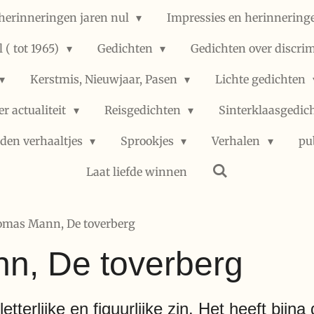
herinneringen jaren nul
Impressies en herinneringe
 ( tot 1965)
Gedichten
Gedichten over discri
Kerstmis, Nieuwjaar, Pasen
Lichte gedichten
er actualiteit
Reisgedichten
Sinterklaasgedic
den verhaaltjes
Sprookjes
Verhalen
pu
Laat liefde winnen
mas Mann, De toverberg
n, De toverberg
etterlijke en figuurlijke zin. Het heeft bijn