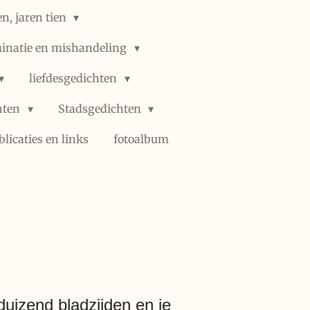
n, jaren tien
minatie en mishandeling
liefdesgedichten
hten
Stadsgedichten
blicaties en links
fotoalbum
a duizend bladzijden en je