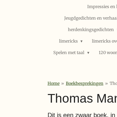
Impressies en 
Jeugdgedichten en verhaal
herdenkingsgedichten
limericks
limericks ov
Spelen met taal
120 woor
Home
»
Boekbesprekingen
»
Tho
Thomas Man
Dit is een zwaar boek, in l