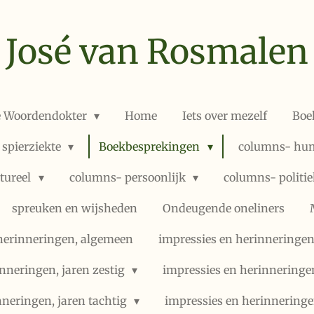
José van Rosmalen
e Woordendokter
Home
Iets over mezelf
Boe
 spierziekte
Boekbesprekingen
columns- hum
ltureel
columns- persoonlijk
columns- politi
spreuken en wijsheden
Ondeugende oneliners
herinneringen, algemeen
impressies en herinneringen,
nneringen, jaren zestig
impressies en herinneringe
nneringen, jaren tachtig
impressies en herinneringe