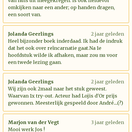
van huis uit meegekregen. is ook liefdevol
omkijken naar een ander; op handen dragen,
een soort van.
Jolanda Geerlings
2 jaar geleden
Heel bijzonder boek inderdaad. Ik had de indruk
dat het ook over reïncarnatie gaat.Na 1e
hoofdstuk wilde ik afhaken, maar zou nu voor
een twede lezing gaan.
Jolanda Geerlings
2 jaar geleden
Wij zijn ook 2maal naar het stuk geweest.
Waarvan 1x try-out. Acteur had Lojis d'Or prijs
gewonnen. Meesterlijk gespeeld door André....(?)
Marjon van der Vegt
3 jaar geleden
Mooi werk Jos !