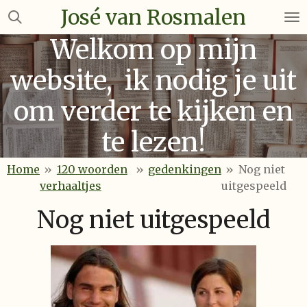
José van Rosmalen
Ga
direct
Welkom op mijn
naar
de
website, ik nodig je uit
hoofdinhoud
om verder te kijken en
te lezen!
Home
»
120 woorden
»
gedenkingen
»
Nog niet
verhaaltjes
uitgespeeld
Nog niet uitgespeeld