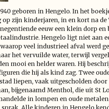
940 geboren in Hengelo. In het boekje
ug op zijn kinderjaren, in en kort na 
 negentiende eeuw een klein dorp en b
taalindustrie. Hengelo ligt niet aan e
waarop veel industrieel afval werd ge
naar het vervuilde water, terwijl verge
den mooi en helder waren. Hij beschri
figuren die hij als kind zag. Twee oud
 stad liepen, vaak uitgescholden door
n, bijgenaamd Menthol, die uit St Lo
 handelde in lompen en oude metalen
 sprak. Alle kinderen in Hengelo ken