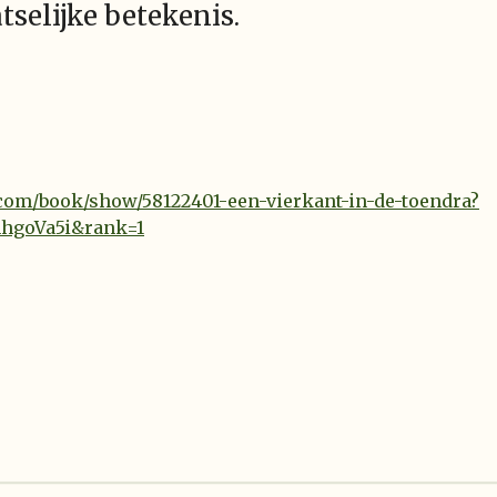
selijke betekenis.
com/book/show/58122401-een-vierkant-in-de-toendra?
hhgoVa5i&rank=1