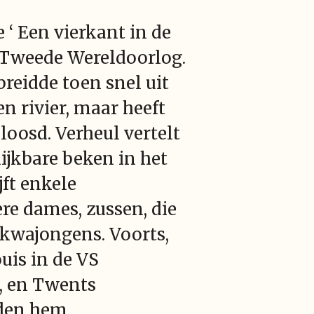
 ‘ Een vierkant in de
de Tweede Wereldoorlog.
reidde toen snel uit
en rivier, maar heeft
loosd. Verheul vertelt
lijkbare beken in het
jft enkele
ere dames, zussen, die
 kwajongens. Voorts,
uis in de VS
, en Twents
den hem.