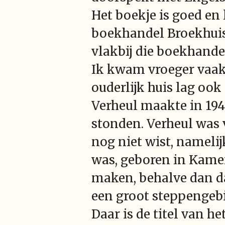
Het boekje is goed en 
boekhandel Broekhuis.
vlakbij die boekhande
Ik kwam vroeger vaak
ouderlijk huis lag oo
Verheul maakte in 194
stonden. Verheul was v
nog niet wist, namelij
was, geboren in Kamer
maken, behalve dan dat
een groot steppengebie
Daar is de titel van he