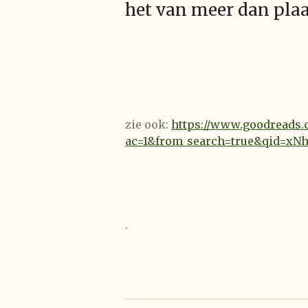
het van meer dan plaat
zie ook:
https://www.goodreads.
ac=1&from_search=true&qid=xN
.