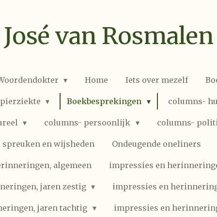
José van Rosmalen
 Woordendokter
Home
Iets over mezelf
Bo
spierziekte
Boekbesprekingen
columns- hu
ureel
columns- persoonlijk
columns- polit
spreuken en wijsheden
Ondeugende oneliners
erinneringen, algemeen
impressies en herinneringen
neringen, jaren zestig
impressies en herinnering
eringen, jaren tachtig
impressies en herinnerin