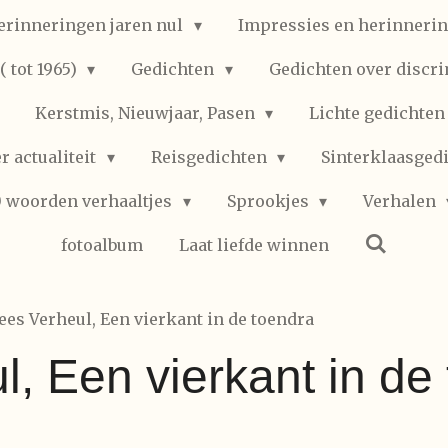
erinneringen jaren nul
Impressies en herinnerin
 tot 1965)
Gedichten
Gedichten over discr
Kerstmis, Nieuwjaar, Pasen
Lichte gedichte
r actualiteit
Reisgedichten
Sinterklaasged
0 woorden verhaaltjes
Sprookjes
Verhalen
fotoalbum
Laat liefde winnen
ees Verheul, Een vierkant in de toendra
, Een vierkant in de