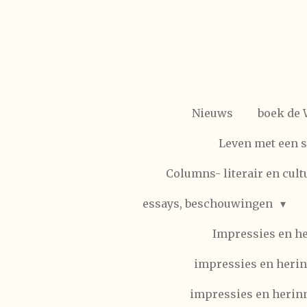
Ga
direct
naar
de
hoofdinhoud
Nieuws
boek de
Leven met een 
Columns- literair en cult
essays, beschouwingen
Impressies en h
impressies en herin
impressies en herinn