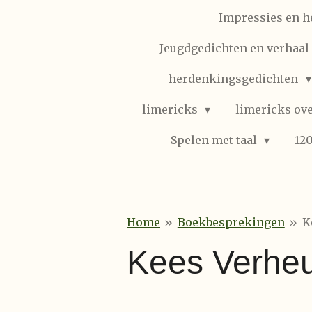
Impressies en h
Jeugdgedichten en verhaal (
herdenkingsgedichten
limericks
limericks ove
Spelen met taal
12
Home
»
Boekbesprekingen
»
K
Kees Verheul