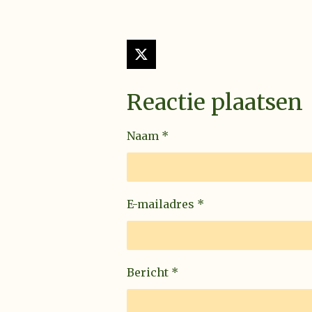
X
Reactie plaatsen
Naam *
E-mailadres *
Bericht *