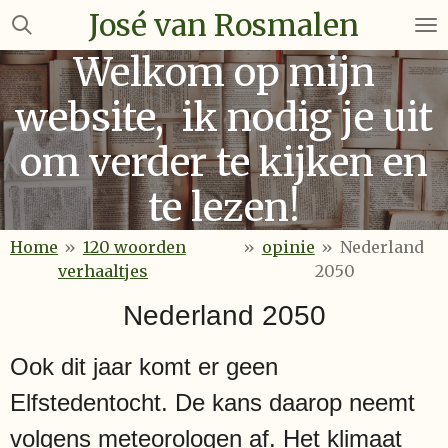
José van Rosmalen
Ga
direct
Welkom op mijn
naar
de
website, ik nodig je uit
hoofdinhoud
om verder te kijken en
te lezen!
Home
»
120 woorden
»
opinie
»
Nederland
verhaaltjes
2050
Nederland 2050
Ook dit jaar komt er geen
Elfstedentocht. De kans daarop neemt
volgens meteorologen af. Het klimaat