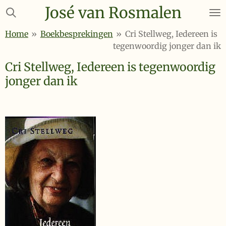
José van Rosmalen
Ga
direct
Home
»
Boekbesprekingen
»
Cri Stellweg, Iedereen is
naar
tegenwoordig jonger dan ik
de
hoofdinhoud
Cri Stellweg, Iedereen is tegenwoordig
jonger dan ik