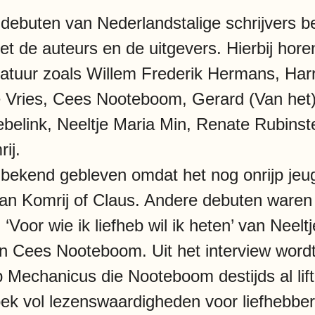
g debuten van Nederlandstalige schrijvers 
 de auteurs en de uitgevers. Hierbij horen 
eratuur zoals Willem Frederik Hermans, Har
e Vries, Cees Nooteboom, Gerard (Van het
belink, Neeltje Maria Min, Renate Rubinst
ij.
bekend gebleven omdat het nog onrijp jeu
van Komrij of Claus. Andere debuten war
‘Voor wie ik liefheb wil ik heten’ van Neel
an Cees Nooteboom. Uit het interview wordt 
ip Mechanicus die Nooteboom destijds al li
ek vol lezenswaardigheden voor liefhebbers