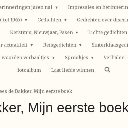
erinneringen jaren nul
Impressies en herinnerin
 tot 1965)
Gedichten
Gedichten over discr
Kerstmis, Nieuwjaar, Pasen
Lichte gedichte
r actualiteit
Reisgedichten
Sinterklaasged
0 woorden verhaaltjes
Sprookjes
Verhalen
fotoalbum
Laat liefde winnen
ees de Bakker, Mijn eerste boek
ker, Mijn eerste boe