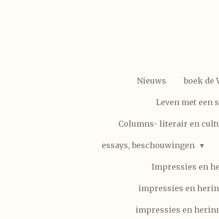
Ga
direct
naar
de
hoofdinhoud
Nieuws
boek de
Leven met een 
Columns- literair en cult
essays, beschouwingen
Impressies en h
impressies en herin
impressies en herinn