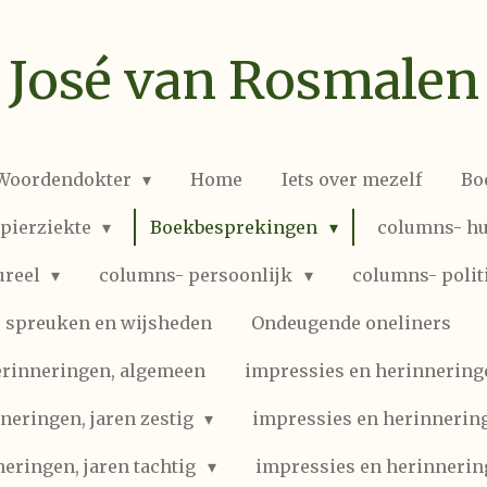
José van Rosmalen
 Woordendokter
Home
Iets over mezelf
Bo
spierziekte
Boekbesprekingen
columns- hu
ureel
columns- persoonlijk
columns- polit
spreuken en wijsheden
Ondeugende oneliners
erinneringen, algemeen
impressies en herinneringen
neringen, jaren zestig
impressies en herinnering
eringen, jaren tachtig
impressies en herinnerin