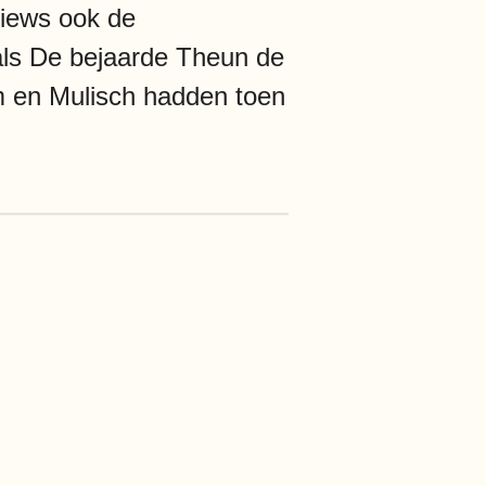
views ook de
oals De bejaarde Theun de
m en Mulisch hadden toen