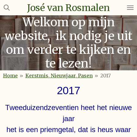
José van Rosmalen
Ga
direct
Welkom op mijn
naar
de
website, ik nodig je uit
hoofdinhoud
om verder te kijken en
te lezen!
Home
»
Kerstmis, Nieuwjaar, Pasen
»
2017
2017
Tweeduizendzeventien heet het nieuwe
jaar
het is een priemgetal, dat is heus waar