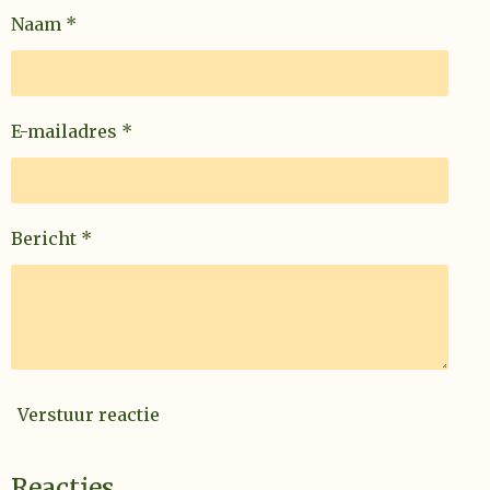
t
n
n
n
n
Naam *
e
r
r
e
E-mailadres *
n
Bericht *
Verstuur reactie
Reacties