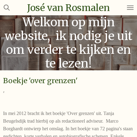
José van Rosmalen
Ga
direct
Welkom op mijn
naar
de
website, ik nodig je uit
hoofdinhoud
om verder te kijken en
te lezen!
Boekje 'over grenzen'
'
In mei 2012 bracht ik het boekje 'Over grenzen' uit. Tanja
Beugelsdijk trad hierbij op als redactioneel adviseur. Marco
Borghardt ontwierp het omslag. In het boekje van 72 pagina's staan
gedichten, korte verhalen en autobiografische schetsen. Enkele