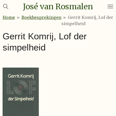
José van Rosmalen
Ga
direct
Home
»
Boekbesprekingen
»
Gerrit Komrij, Lof der
naar
simpelheid
de
hoofdinhoud
Gerrit Komrij, Lof der
simpelheid