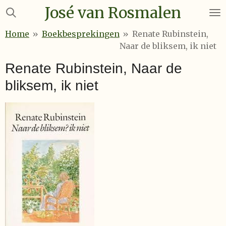
José van Rosmalen
Ga
direct
Home
»
Boekbesprekingen
»
Renate Rubinstein,
naar
Naar de bliksem, ik niet
de
hoofdinhoud
Renate Rubinstein, Naar de
bliksem, ik niet