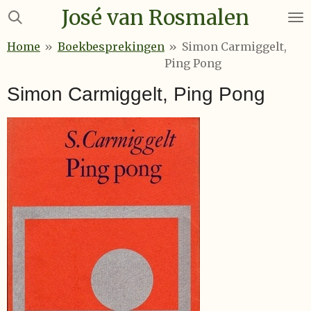
José van Rosmalen
Ga
direct
Home
»
Boekbesprekingen
»
Simon Carmiggelt,
naar
Ping Pong
de
hoofdinhoud
Simon Carmiggelt, Ping Pong