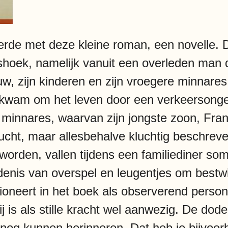
erde met deze kleine roman, een novelle. 
lshoek, namelijk vanuit een overleden man 
rouw, zijn kinderen en zijn vroegere minnare
wam om het leven door een verkeersongelu
 minnares, waarvan zijn jongste zoon, Fran
cht, maar allesbehalve kluchtig beschreven
worden, vallen tijdens een familiediner so
edenis van overspel en leugentjes om bestwi
tioneert in het boek als observerend perso
j is als stille kracht wel aanwezig. De dode
 nog kunnen herinneren. Dat heb je bijvoor