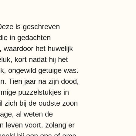
Deze is geschreven
die in gedachten
s, waardoor het huwelijk
k, kort nadat hij het
k, ongewild getuige was.
. Tien jaar na zijn dood,
mmige puzzelstukjes in
l zich bij de oudste zoon
nage, al weten de
n leven voort, zolang er
beeld bij een opa of oma,