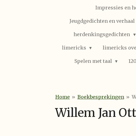
Impressies en h
Jeugdgedichten en verhaal (
herdenkingsgedichten
limericks
limericks ove
Spelen met taal
12
Home
»
Boekbesprekingen
»
W
Willem Jan Ot