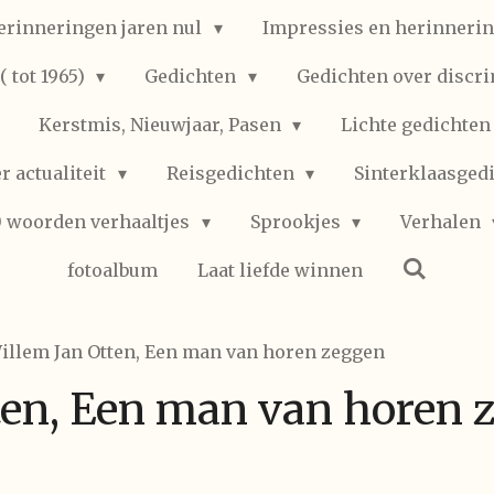
erinneringen jaren nul
Impressies en herinnerin
 tot 1965)
Gedichten
Gedichten over discr
Kerstmis, Nieuwjaar, Pasen
Lichte gedichte
r actualiteit
Reisgedichten
Sinterklaasged
0 woorden verhaaltjes
Sprookjes
Verhalen
fotoalbum
Laat liefde winnen
illem Jan Otten, Een man van horen zeggen
ten, Een man van horen 