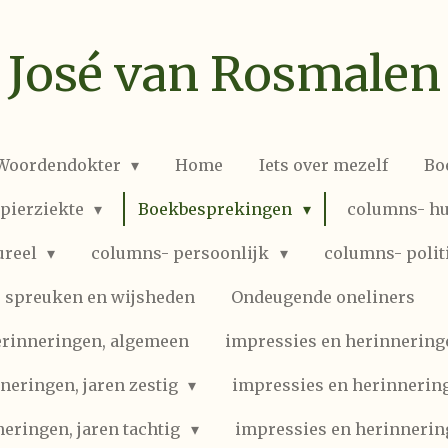
José van Rosmalen
 Woordendokter
Home
Iets over mezelf
Bo
spierziekte
Boekbesprekingen
columns- hu
ureel
columns- persoonlijk
columns- polit
spreuken en wijsheden
Ondeugende oneliners
erinneringen, algemeen
impressies en herinneringen
neringen, jaren zestig
impressies en herinnering
eringen, jaren tachtig
impressies en herinnerin