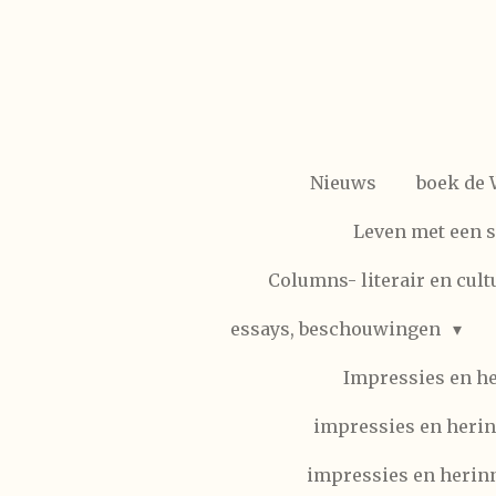
Ga
direct
naar
de
hoofdinhoud
Nieuws
boek de
Leven met een 
Columns- literair en cult
essays, beschouwingen
Impressies en h
impressies en herin
impressies en herinn