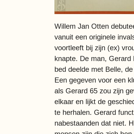
Willem Jan Otten debute
vanuit een originele inva
voortleeft bij zijn (ex) v
knapte. De man, Gerard k
bed deelde met Belle, de
Een gegeven voor een klu
als Gerard 65 zou zijn ge
elkaar en lijkt de geschi
te herhalen. Gerard func
nabestaanden dat niet. Hi
mensen zijn die zich hen