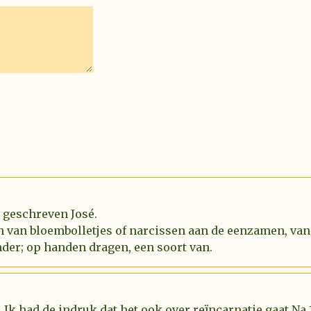
l geschreven José.
n van bloembolletjes of narcissen aan de eenzamen, van
der; op handen dragen, een soort van.
 Ik had de indruk dat het ook over reïncarnatie gaat.Na