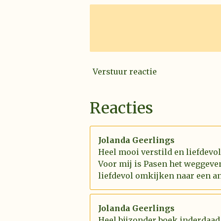
Verstuur reactie
Reacties
Jolanda Geerlings
Heel mooi verstild en liefdevo
Voor mij is Pasen het weggeve
liefdevol omkijken naar een an
Jolanda Geerlings
Heel bijzonder boek inderdaad.