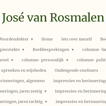
José van Rosmalen
 Woordendokter
Home
Iets over mezelf
Bo
spierziekte
Boekbesprekingen
columns- hu
ureel
columns- persoonlijk
columns- polit
spreuken en wijsheden
Ondeugende oneliners
erinneringen, algemeen
impressies en herinneringen
neringen, jaren zestig
impressies en herinnering
eringen, jaren tachtig
impressies en herinnerin