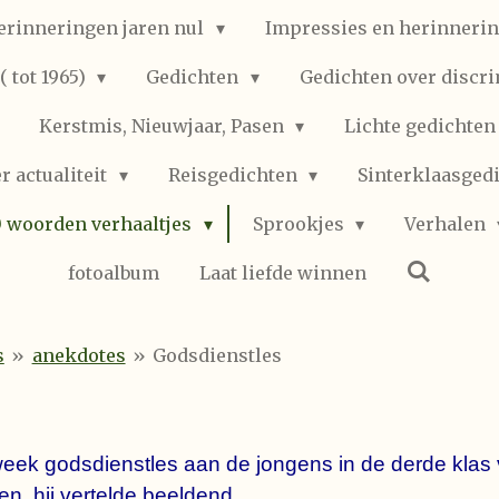
erinneringen jaren nul
Impressies en herinnerin
 tot 1965)
Gedichten
Gedichten over discr
Kerstmis, Nieuwjaar, Pasen
Lichte gedichte
r actualiteit
Reisgedichten
Sinterklaasged
0 woorden verhaaltjes
Sprookjes
Verhalen
fotoalbum
Laat liefde winnen
s
»
anekdotes
»
Godsdienstles
eek godsdienstles aan de jongens in de derde klas 
en, hij vertelde beeldend.