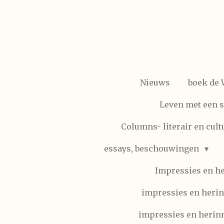
Ga
direct
naar
de
hoofdinhoud
Nieuws
boek de
Leven met een 
Columns- literair en cult
essays, beschouwingen
Impressies en h
impressies en herin
impressies en herinn