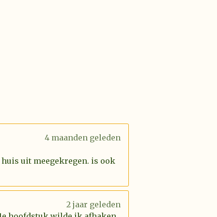
4 maanden geleden
 huis uit meegekregen. is ook
2 jaar geleden
 1e hoofdstuk wilde ik afhaken,