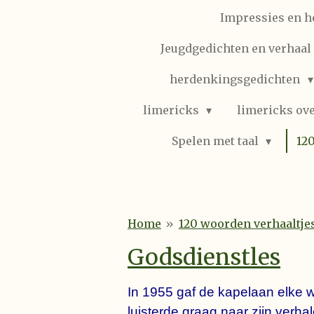
Impressies en h
Jeugdgedichten en verhaal (
herdenkingsgedichten
limericks
limericks ove
Spelen met taal
12
Home
»
120 woorden verhaaltje
Godsdienstles
In 1955 gaf de kapelaan elke w
luisterde graag naar zijn verhal