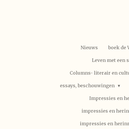
Ga
direct
naar
de
hoofdinhoud
Nieuws
boek de
Leven met een 
Columns- literair en cult
essays, beschouwingen
Impressies en h
impressies en herin
impressies en herinn