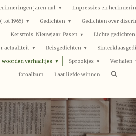
erinneringen jaren nul
Impressies en herinnerin
 tot 1965)
Gedichten
Gedichten over discr
Kerstmis, Nieuwjaar, Pasen
Lichte gedichte
r actualiteit
Reisgedichten
Sinterklaasged
0 woorden verhaaltjes
Sprookjes
Verhalen
fotoalbum
Laat liefde winnen