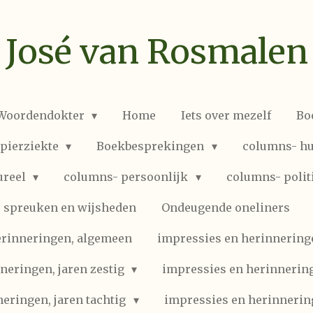
José van Rosmalen
 Woordendokter
Home
Iets over mezelf
Bo
spierziekte
Boekbesprekingen
columns- hu
ureel
columns- persoonlijk
columns- polit
spreuken en wijsheden
Ondeugende oneliners
erinneringen, algemeen
impressies en herinneringen
neringen, jaren zestig
impressies en herinnering
eringen, jaren tachtig
impressies en herinnerin