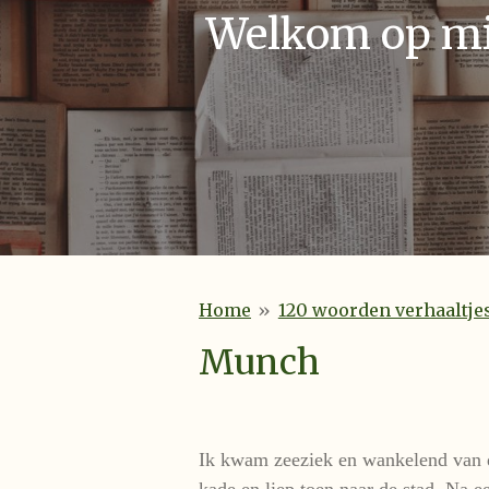
Welkom op mij
Home
»
120 woorden verhaaltje
Munch
Ik kwam zeeziek en wankelend van d
kade en liep toen naar de stad. Na 