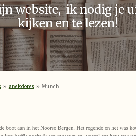
n website, ik nodig je ui
kijken en te lezen!
s
»
anekdotes
»
Munch
e boot aan in het Noorse Bergen. Het regende en het was ko
een kop koffie zocht ik een museum op, vooral om het wat warm