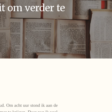
t om verder te
ud. Om acht uur stond ik aan de
er te krijgen. Daar zag ik veel