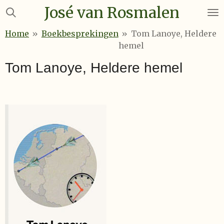
José van Rosmalen
Ga
direct
Home
»
Boekbesprekingen
»
Tom Lanoye, Heldere
naar
hemel
de
hoofdinhoud
Tom Lanoye, Heldere hemel