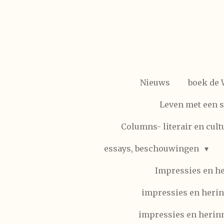
Ga
direct
naar
de
hoofdinhoud
Nieuws
boek de
Leven met een 
Columns- literair en cult
essays, beschouwingen
Impressies en h
impressies en herin
impressies en herinn