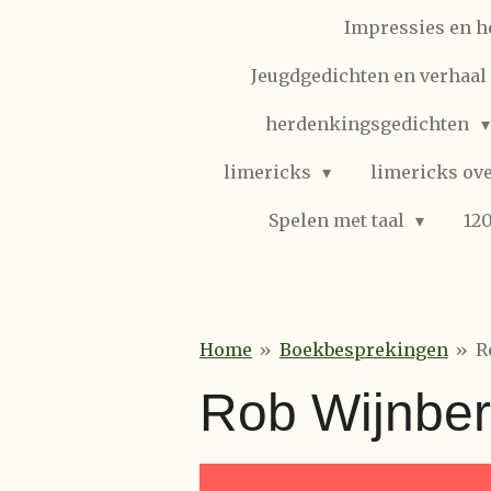
Impressies en h
Jeugdgedichten en verhaal (
herdenkingsgedichten
limericks
limericks ove
Spelen met taal
12
Home
»
Boekbesprekingen
»
R
Rob Wijnberg