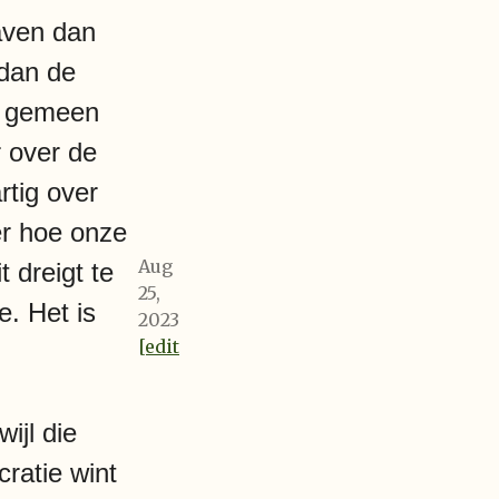
raven dan
 dan de
n gemeen
r over de
rtig over
er hoe onze
Aug
 dreigt te
25,
e. Het is
2023
[edit
ijl die
cratie wint