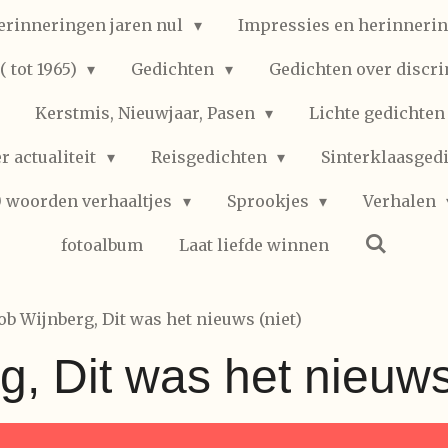
erinneringen jaren nul
Impressies en herinnerin
 tot 1965)
Gedichten
Gedichten over discr
Kerstmis, Nieuwjaar, Pasen
Lichte gedichte
r actualiteit
Reisgedichten
Sinterklaasged
0 woorden verhaaltjes
Sprookjes
Verhalen
fotoalbum
Laat liefde winnen
ob Wijnberg, Dit was het nieuws (niet)
, Dit was het nieuws