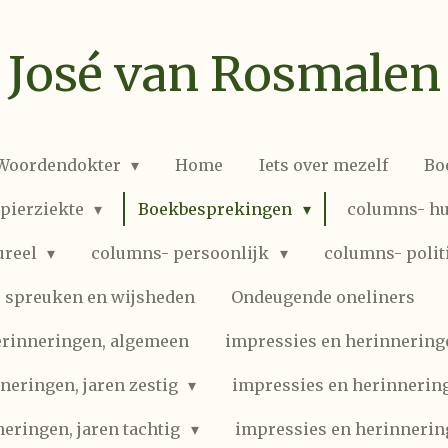
José van Rosmalen
 Woordendokter
Home
Iets over mezelf
Bo
spierziekte
Boekbesprekingen
columns- hu
ureel
columns- persoonlijk
columns- polit
spreuken en wijsheden
Ondeugende oneliners
erinneringen, algemeen
impressies en herinneringen
neringen, jaren zestig
impressies en herinnering
eringen, jaren tachtig
impressies en herinnerin