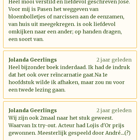
Heel mooi verstild en liefdevol geschreven José.
Voor mij is Pasen het weggeven van
bloembolletjes of narcissen aan de eenzamen,
van huis uit meegekregen. is ook liefdevol
omkijken naar een ander; op handen dragen,
een soort van.
Jolanda Geerlings
2 jaar geleden
Heel bijzonder boek inderdaad. Ik had de indruk
dat het ook over reïncarnatie gaat.Na 1e
hoofdstuk wilde ik afhaken, maar zou nu voor
een twede lezing gaan.
Jolanda Geerlings
2 jaar geleden
Wij zijn ook 2maal naar het stuk geweest.
Waarvan 1x try-out. Acteur had Lojis d'Or prijs
gewonnen. Meesterlijk gespeeld door André....(?)