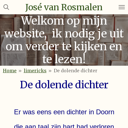
José van Rosmalen
Ga
direct
Welkom op mijn
naar
de
website, ik nodig je uit
hoofdinhoud
om verder te kijken en
te lezen!
Home
»
limericks
»
De dolende dichter
De dolende dichter
Er was eens een dichter in Doorn
die aan taal zijn hart had verloren