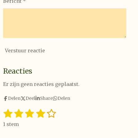
Bericht *
Verstuur reactie
Reacties
Er zijn geen reacties geplaatst.
Delen
Deel
Share
Delen
1
2
3
4
5
S
R
t
a
s
s
s
s
s
e
1 stem
t
t
t
t
t
t
m
i
m