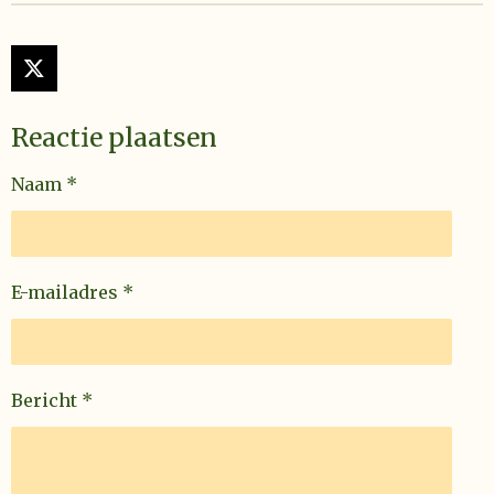
e
e
e
e
e
n
e
n
g
r
r
r
r
r
:
X
r
r
r
r
4
e
e
e
e
s
Reactie plaatsen
t
n
n
n
n
e
Naam *
r
r
e
n
E-mailadres *
Bericht *