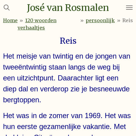
José van Rosmalen
Ga
direct
Home
»
120 woorden
»
persoonlijk
»
Reis
naar
verhaaltjes
de
hoofdinhoud
Reis
Het meisje van twintig en de jongen van
tweeëntwintig staan langs de weg bij
een uitzichtpunt. Daarachter ligt een
diep dal en verderop zie je besneeuwde
bergtoppen.
Het was in de zomer van 1969. Het was
hun eerste gezamenlijke vakantie. Met